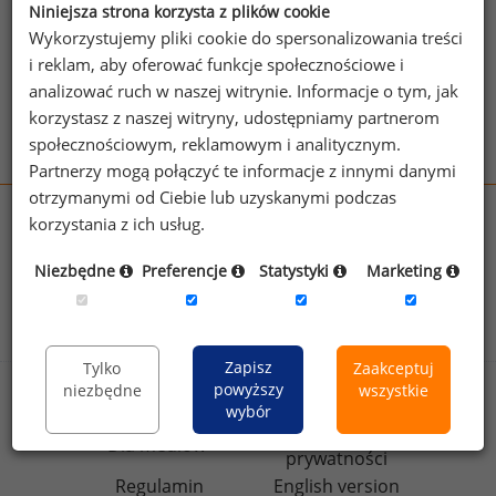
Niniejsza strona korzysta z plików cookie
Wykorzystujemy pliki cookie do spersonalizowania treści
Zobacz więcej stowarzyszeń
i reklam, aby oferować funkcje społecznościowe i
analizować ruch w naszej witrynie. Informacje o tym, jak
korzystasz z naszej witryny, udostępniamy partnerom
społecznościowym, reklamowym i analitycznym.
Partnerzy mogą połączyć te informacje z innymi danymi
otrzymanymi od Ciebie lub uzyskanymi podczas
korzystania z ich usług.
wynagrodzenia.pl
sedlak.pl
kfw.sedlak.pl
Niezbędne
Preferencje
Statystyki
Marketing
rynekpracy.pl
raportyplacowe.pl
badania
HR
.pl
wskazniki
HR
.pl
Zapisz
Tylko
Zaakceptuj
powyższy
niezbędne
wszystkie
Sklep
Kontakt
wybór
Polityka
Dla mediów
prywatności
Regulamin
English version