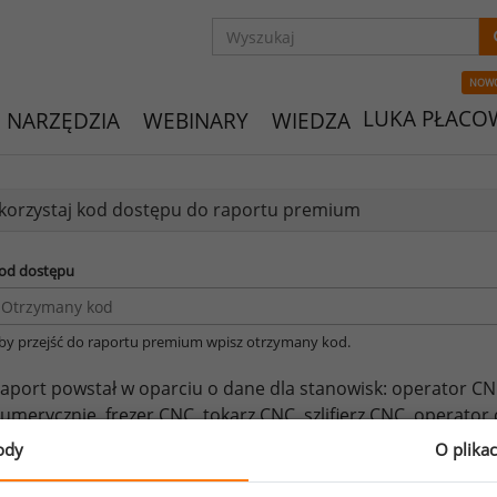
NOW
LUKA PŁACO
NARZĘDZIA
WEBINARY
WIEDZA
orzystaj kod dostępu do raportu premium
od dostępu
by przejść do raportu premium wpisz otrzymany kod.
aport powstał w oparciu o dane dla stanowisk:
operator CN
umerycznie,
frezer CNC,
tokarz CNC,
szlifierz CNC,
operator 
terowanych numerycznie ,
ustawiacz maszyn CNC.
ody
O plika
eżeli posiadasz dostęp, do pełnego raportu jednego z powy