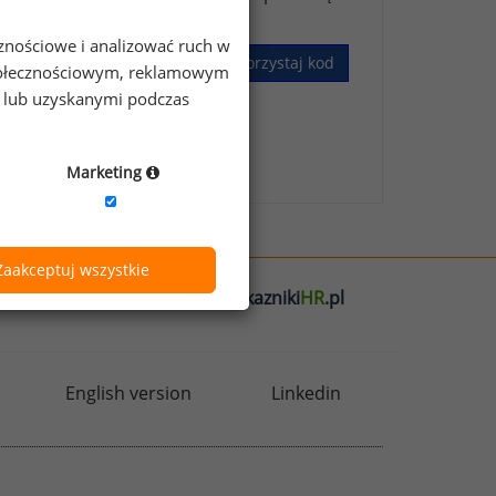
cznościowe i analizować ruch w
Wykorzystaj kod
 społecznościowym, reklamowym
e lub uzyskanymi podczas
skim Badaniu Wynagrodzeń
.
Marketing
Zaakceptuj wszystkie
l
badania
HR
.pl
wskazniki
HR
.pl
English version
Linkedin