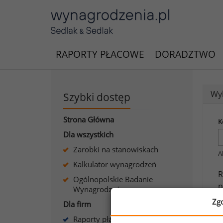
RAPORTY PŁACOWE
DORADZTWO
Wyk
Szybki dostęp
Strona Główna
K
Dla wszystkich
Zarobki na stanowiskach
A
Kalkulator wynagrodzeń
R
Ogólnopolskie Badanie
n
Wynagrodzeń
s
Zg
Dla firm
Raporty płacowe dla firm
J