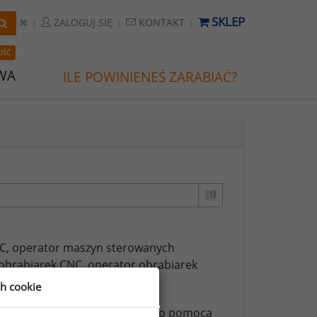
SKLEP
ZALOGUJ SIĘ
KONTAKT
OŚĆ
WA
ILE POWINIENEŚ ZARABIAĆ?
C,
operator maszyn sterowanych
obrabiarek CNC,
operator obrabiarek
ch cookie
ższych stanowisk możesz za jego pomocą