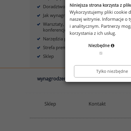
s
Niniejsza strona korzysta z pli
Doradztwo płacowe
Wykorzystujemy pliki cookie d
Jak wynagradzać?
naszej witrynie. Informacje 
Warsztaty, szkolenia,
i analitycznym. Partnerzy mo
konferencje
korzystania z ich usług.
A
Narzędzia płacowe
Niezbędne
Strefa premium
Sklep
Tylko niezbędne
wynagrodzenia.pl
sedlak.pl
Sklep
Kontakt