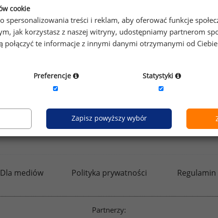
prawdzić raporty dla pozostałych.
ków cookie
o spersonalizowania treści i reklam, aby oferować funkcje społe
o tym, jak korzystasz z naszej witryny, udostępniamy partnerom
gą połączyć te informacje z innymi danymi otrzymanymi od Ciebi
by otrzymać darmowy kod dostępu weź udział w
Ogólnopol
Preferencje
Statystyki
Zapisz powyższy wybór
kfw.sedlak.pl
rynekpracy.pl
raportyplacowe.p
Dla mediów
Polityka prywatności
Regulamin
Partnerzy: