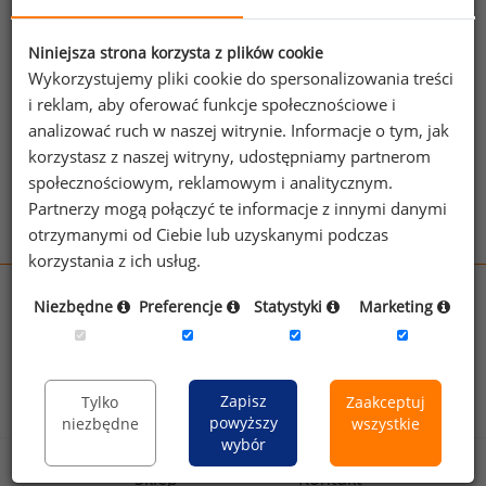
Jeżeli posiadasz dostęp, do pełnego raportu
jednego z powyższych stanowisk możesz za
jego pomocą sprawdzić raporty dla
Niniejsza strona korzysta z plików cookie
Wykorzystujemy pliki cookie do spersonalizowania treści
pozostałych.
i reklam, aby oferować funkcje społecznościowe i
Wykorzystaj kod
analizować ruch w naszej witrynie. Informacje o tym, jak
korzystasz z naszej witryny, udostępniamy partnerom
Aby otrzymać darmowy kod dostępu weź udział
społecznościowym, reklamowym i analitycznym.
w
Ogólnopolskim Badaniu Wynagrodzeń
.
Partnerzy mogą połączyć te informacje z innymi danymi
otrzymanymi od Ciebie lub uzyskanymi podczas
korzystania z ich usług.
wynagrodzenia.pl
Niezbędne
Preferencje
Statystyki
Marketing
sedlak.pl
kfw.sedlak.pl
rynekpracy.pl
raportyplacowe.pl
badania
HR
.pl
wskazniki
HR
.pl
Zapisz
Tylko
Zaakceptuj
powyższy
niezbędne
wszystkie
wybór
Sklep
Kontakt