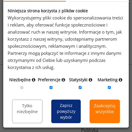
jednego z powyższych stanowisk możesz za
jego pomocą sprawdzić raporty dla
Niniejsza strona korzysta z plików cookie
pozostałych.
Wykorzystujemy pliki cookie do spersonalizowania treści
i reklam, aby oferować funkcje społecznościowe i
Wykorzystaj kod
analizować ruch w naszej witrynie. Informacje o tym, jak
korzystasz z naszej witryny, udostępniamy partnerom
Aby otrzymać darmowy kod dostępu weź udział
społecznościowym, reklamowym i analitycznym.
w
Ogólnopolskim Badaniu Wynagrodzeń
.
Partnerzy mogą połączyć te informacje z innymi danymi
otrzymanymi od Ciebie lub uzyskanymi podczas
korzystania z ich usług.
wynagrodzenia.pl
Niezbędne
Preferencje
Statystyki
Marketing
sedlak.pl
kfw.sedlak.pl
rynekpracy.pl
raportyplacowe.pl
badania
HR
.pl
wskazniki
HR
.pl
Zapisz
Tylko
Zaakceptuj
powyższy
niezbędne
wszystkie
wybór
Sklep
Kontakt
Polityka