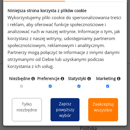
jednego z powyższych stanowisk możesz za
jego pomocą sprawdzić raporty dla
Niniejsza strona korzysta z plików cookie
pozostałych.
Wykorzystujemy pliki cookie do spersonalizowania treści
i reklam, aby oferować funkcje społecznościowe i
Wykorzystaj kod
analizować ruch w naszej witrynie. Informacje o tym, jak
korzystasz z naszej witryny, udostępniamy partnerom
Aby otrzymać darmowy kod dostępu weź udział
społecznościowym, reklamowym i analitycznym.
w
Ogólnopolskim Badaniu Wynagrodzeń
.
Partnerzy mogą połączyć te informacje z innymi danymi
otrzymanymi od Ciebie lub uzyskanymi podczas
korzystania z ich usług.
wynagrodzenia.pl
Niezbędne
Preferencje
Statystyki
Marketing
sedlak.pl
kfw.sedlak.pl
rynekpracy.pl
raportyplacowe.pl
badania
HR
.pl
wskazniki
HR
.pl
Zapisz
Tylko
Zaakceptuj
powyższy
niezbędne
wszystkie
wybór
Sklep
Kontakt
Polityka