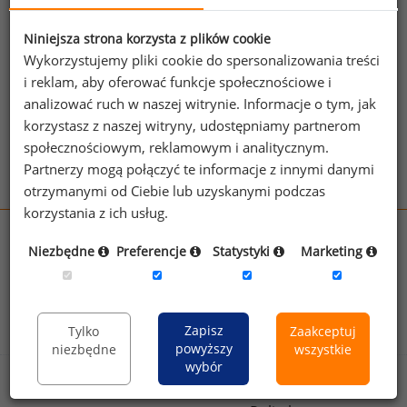
bankach zmieni się w najbliższym czasie.
źródło: Bloomberg.com
Niniejsza strona korzysta z plików cookie
Wykorzystujemy pliki cookie do spersonalizowania treści
i reklam, aby oferować funkcje społecznościowe i
analizować ruch w naszej witrynie. Informacje o tym, jak
Zobacz więcej ciekawostek
korzystasz z naszej witryny, udostępniamy partnerom
społecznościowym, reklamowym i analitycznym.
Partnerzy mogą połączyć te informacje z innymi danymi
otrzymanymi od Ciebie lub uzyskanymi podczas
korzystania z ich usług.
wynagrodzenia.pl
Niezbędne
Preferencje
Statystyki
Marketing
sedlak.pl
kfw.sedlak.pl
rynekpracy.pl
raportyplacowe.pl
badania
HR
.pl
wskazniki
HR
.pl
Zapisz
Tylko
Zaakceptuj
powyższy
niezbędne
wszystkie
wybór
Sklep
Kontakt