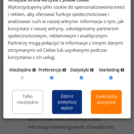
potrzeb!
Przetestuj strefę premium.
Wykorzystujemy pliki cookie do spersonalizowania treści
i reklam, aby oferować funkcje społecznościowe i
analizować ruch w naszej witrynie. Informacje o tym, jak
Chcesz na bieżąco śledzić najnowsze informacje o
korzystasz z naszej witryny, udostępniamy partnerom
wynagrodzeniach?
społecznościowym, reklamowym i analitycznym.
Zapisz się do newslettera!
Partnerzy mogą połączyć te informacje z innymi danymi
otrzymanymi od Ciebie lub uzyskanymi podczas
korzystania z ich usług.
Wyrażam zgodę na przetwarzanie moich
Niezbędne
Preferencje
Statystyki
Marketing
danych osobowych zawartych w
formularzu przez Sedlak
Sedlak sp. z o.o.
&
sp. k. w celu otrzymywania bezpłatnego
Zapisz
Tylko
Zaakceptuj
powyższy
niezbędne
wszystkie
newsletter’a portalu wynagrodzenia.pl.
wybór
Wyrażam zgodę na przesyłanie na podany
adres e-mail ofert handlowych oraz
informacji marketingowych. Oświadczam,