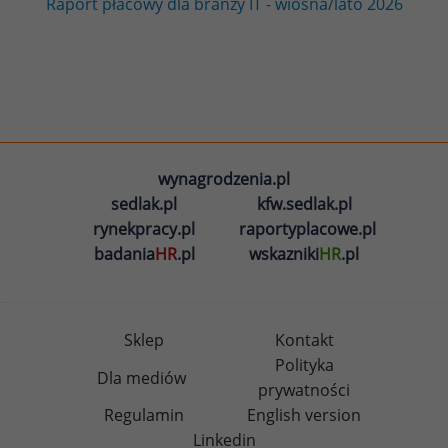
Raport płacowy dla branży IT - wiosna/lato 2026
wynagrodzenia.pl
sedlak.pl
kfw.sedlak.pl
rynekpracy.pl
raportyplacowe.pl
badania
HR
.pl
wskazniki
HR
.pl
Sklep
Kontakt
Polityka
Dla mediów
prywatności
Regulamin
English version
Linkedin