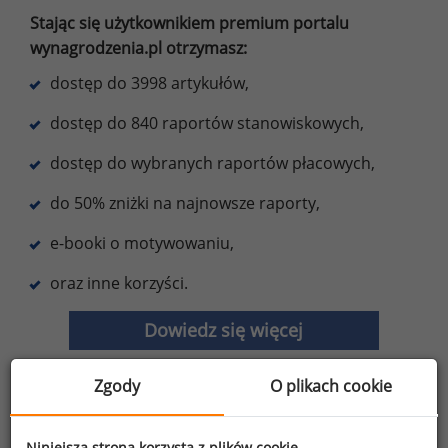
Stając się użytkownikiem premium portalu
wynagrodzenia.pl otrzymasz:
dostęp do 3998 artykułów,
dostęp do 840 raportów stanowiskowych,
dostęp do wybranych raportów płacowych,
do 50% zniżki na najnowsze raporty,
e-booki o motywowaniu,
oraz inne korzyści.
Dowiedz się więcej
Zgody
O plikach cookie
Wybierz opcję dostosowana do Twoich
Niniejsza strona korzysta z plików cookie