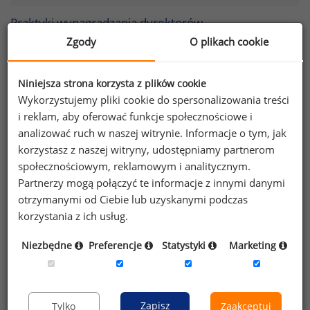
Praktyki wynagradzania dyrektorów
wykonawczych
Zgody
O plikach cookie
Wynagradzanie kierowników działów sprzedaży w
Niniejsza strona korzysta z plików cookie
zależności od pełnionych przez nich funkcji
Wykorzystujemy pliki cookie do spersonalizowania treści
i reklam, aby oferować funkcje społecznościowe i
Wynagradzanie menedżerów średniego szczebla
analizować ruch w naszej witrynie. Informacje o tym, jak
korzystasz z naszej witryny, udostępniamy partnerom
Fundamenty strategii wynagradzania kadry
społecznościowym, reklamowym i analitycznym.
zarządzającej w świetle ostatnio zachodzących
Partnerzy mogą połączyć te informacje z innymi danymi
zmian
otrzymanymi od Ciebie lub uzyskanymi podczas
korzystania z ich usług.
Dynamiczne modelowanie płac – holistyczne
podejście do wynagradzania menedżerów
Niezbędne
Preferencje
Statystyki
Marketing
Wynagrodzenia a faza cyklu rozwojowego firmy
Składniki wynagrodzeń menedżerów
Zapisz
Tylko
Zaakceptuj