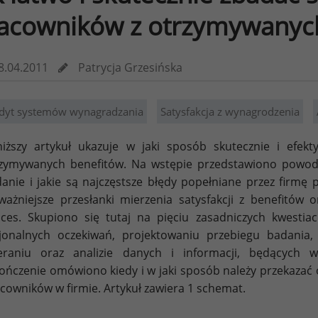
acowników z otrzymywanyc
8.04.2011
Patrycja Grzesińska
dyt systemów wynagradzania
Satysfakcja z wynagrodzenia
iższy artykuł ukazuje w jaki sposób skutecznie i efekt
zymywanych benefitów. Na wstępie przedstawiono powody,
anie i jakie są najczęstsze błędy popełniane przez firmę 
ważniejsze przesłanki mierzenia satysfakcji z benefitów
ces. Skupiono się tutaj na pięciu zasadniczych kwestiac
jonalnych oczekiwań, projektowaniu przebiegu badania, 
ieraniu oraz analizie danych i informacji, będących
ończenie omówiono kiedy i w jaki sposób należy przekazać
cowników w firmie. Artykuł zawiera 1 schemat.