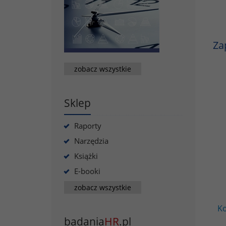
Za
zobacz wszystkie
Sklep
Raporty
Narzędzia
Książki
E-booki
zobacz wszystkie
Ko
badania
HR
.pl