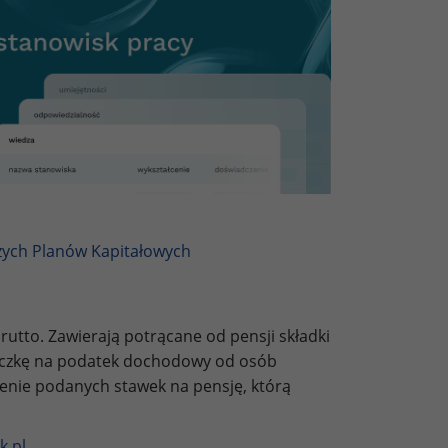
zych Planów Kapitałowych
utto. Zawierają potrącane od pensji składki
liczkę na podatek dochodowy od osób
zenie podanych stawek na pensję, którą
k.pl