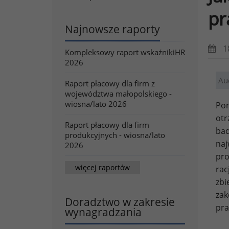
pr
Najnowsze raporty
1
Kompleksowy raport wskaźnikiHR
2026
Au
Raport płacowy dla firm z
województwa małopolskiego -
wiosna/lato 2026
Pon
otr
Raport płacowy dla firm
bad
produkcyjnych - wiosna/lato
naj
2026
pro
więcej raportów
rac
zb
zak
Doradztwo w zakresie
pra
wynagradzania