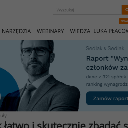
NOW
LUKA PŁACO
NARZĘDZIA
WEBINARY
WIEDZA
uły
k łatwo i skutecznie zbadać 