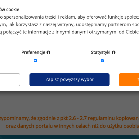
ków cookie
esz na bieżąco śledzić najnowsze informacje o wynagrod
o spersonalizowania treści i reklam, aby oferować funkcje społe
isz się do newslettera!
o tym, jak korzystasz z naszej witryny, udostępniamy partnerom
gą połączyć te informacje z innymi danymi otrzymanymi od Ciebi
Preferencje
Statystyki
Wyrażam zgodę na przetwarzanie moich danych osobowych
Sedlak sp. z o.o. sp. k. w celu otrzymywania bezpłatnego ne
Wyrażam zgodę na przesyłanie na podany adres e-mail ofer
Zapisz powyższy wybór
marketingowych. Oświadczam, że zapoznałem się z treścią
zypominamy, że zgodnie z pkt 2.6 - 2.7 regulaminu kopiowan
oraz danych portalu w innych celach niż do użytku osobi