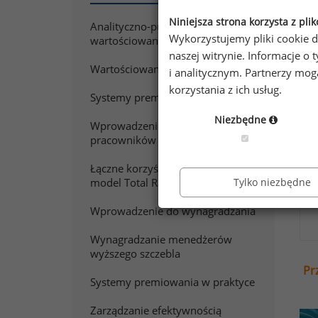
Niniejsza strona korzysta z pli
Analityczno-punktowe
Chc
Wykorzystujemy pliki cookie d
wartościowanie pracy
Zap
naszej witrynie. Informacje 
Wartościowanie stanowisk pracy
i analitycznym. Partnerzy mo
korzystania z ich usług.
Systemy premiowania
Niezbędne
Wprowadzenie do wynagradzania
pracowników sprzedaży
Łączne korzyści z pracy. Polski
model Total Rewards
Tylko niezbędne
Wprowadzenie do wynagradzania
Wynagradzanie menedżerów
wyższego szczebla
Pr
Systemy premiowania w praktyce
Zarządzanie efektywnością