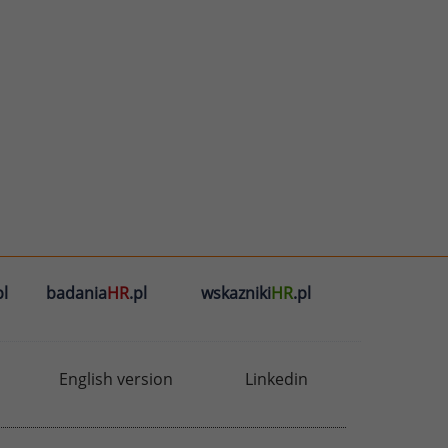
l
badania
HR
.pl
wskazniki
HR
.pl
English version
Linkedin