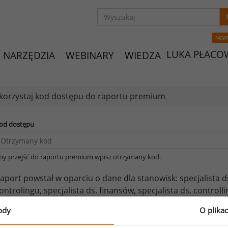
NOW
LUKA PŁACO
NARZĘDZIA
WEBINARY
WIEDZA
orzystaj kod dostępu do raportu premium
od dostępu
by przejść do raportu premium wpisz otrzymany kod.
aport powstał w oparciu o dane dla stanowisk:
specjalista d
ontrolingu,
specjalista ds. finansów,
specjalista ds. controlli
ontrollingu,
specjalista do spraw kontrolingu,
specjalista d
ody
O plika
ontrollingu.