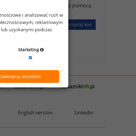
ższych stanowisk możesz za jego pomocą
cznościowe i analizować ruch w
 społecznościowym, reklamowym
Wykorzystaj kod
e lub uzyskanymi podczas
skim Badaniu Wynagrodzeń
.
Marketing
Zaakceptuj wszystkie
l
badania
HR
.pl
wskazniki
HR
.pl
English version
Linkedin