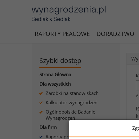
RAPORTY PŁACOWE
DORADZTWO
Wyk
Szybki dostęp
Strona Główna
K
Dla wszystkich
Zarobki na stanowiskach
A
Kalkulator wynagrodzeń
R
Ogólnopolskie Badanie
k
Wynagrodzeń
c
Dla firm
Zg
c
Raporty płacowe dla firm