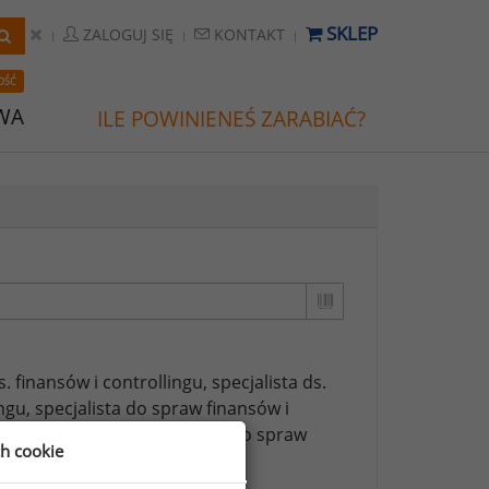
SKLEP
ZALOGUJ SIĘ
KONTAKT
OŚĆ
WA
ILE POWINIENEŚ ZARABIAĆ?
s. finansów i controllingu,
specjalista ds.
ngu,
specjalista do spraw finansów i
o spraw finansów,
specjalista do spraw
ch cookie