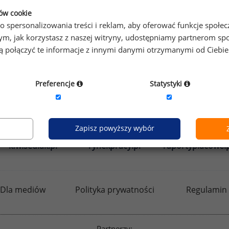
eżeli posiadasz dostęp, do pełnego raportu jednego z powy
ków cookie
prawdzić raporty dla pozostałych.
o spersonalizowania treści i reklam, aby oferować funkcje społe
o tym, jak korzystasz z naszej witryny, udostępniamy partnerom
gą połączyć te informacje z innymi danymi otrzymanymi od Ciebi
by otrzymać darmowy kod dostępu weź udział w
Ogólnopol
Preferencje
Statystyki
Zapisz powyższy wybór
kfw.sedlak.pl
rynekpracy.pl
raportyplacowe.p
Dla mediów
Polityka prywatności
Regulamin
Partnerzy: