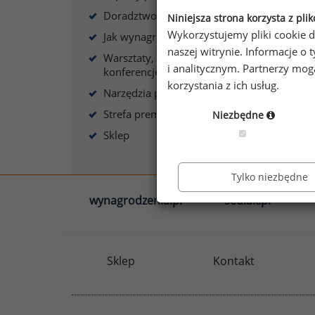
J
Doradztwo płacowe
Niniejsza strona korzysta z pli
s
Wykorzystujemy pliki cookie d
Jak wynagradzać?
naszej witrynie. Informacje 
Warsztaty, szkolenia,
i analitycznym. Partnerzy mo
konferencje
korzystania z ich usług.
Narzędzia płacowe
A
Strefa premium
Niezbędne
Sklep
Tylko niezbędne
wynagrodzenia.pl
sedlak.pl
Sklep
Kontakt