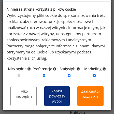
jednego z powyższych stanowisk możesz za
jego pomocą sprawdzić raporty dla
Niniejsza strona korzysta z plików cookie
pozostałych.
Wykorzystujemy pliki cookie do spersonalizowania treści
i reklam, aby oferować funkcje społecznościowe i
Wykorzystaj kod
analizować ruch w naszej witrynie. Informacje o tym, jak
korzystasz z naszej witryny, udostępniamy partnerom
Aby otrzymać darmowy kod dostępu weź udział
społecznościowym, reklamowym i analitycznym.
w
Ogólnopolskim Badaniu Wynagrodzeń
.
Partnerzy mogą połączyć te informacje z innymi danymi
otrzymanymi od Ciebie lub uzyskanymi podczas
korzystania z ich usług.
wynagrodzenia.pl
Niezbędne
Preferencje
Statystyki
Marketing
sedlak.pl
kfw.sedlak.pl
rynekpracy.pl
raportyplacowe.pl
badania
HR
.pl
wskazniki
HR
.pl
Zapisz
Tylko
Zaakceptuj
powyższy
niezbędne
wszystkie
wybór
Sklep
Kontakt
Polityka