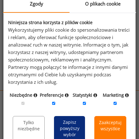
transformatorów.
Zgody
O plikach cookie
Jeżeli posiadasz dostęp, do pełnego raportu
jednego z powyższych stanowisk możesz za
Niniejsza strona korzysta z plików cookie
Wykorzystujemy pliki cookie do spersonalizowania treści
jego pomocą sprawdzić raporty dla
i reklam, aby oferować funkcje społecznościowe i
pozostałych.
analizować ruch w naszej witrynie. Informacje o tym, jak
Wykorzystaj kod
korzystasz z naszej witryny, udostępniamy partnerom
społecznościowym, reklamowym i analitycznym.
Aby otrzymać darmowy kod dostępu weź udział
Partnerzy mogą połączyć te informacje z innymi danymi
w
Ogólnopolskim Badaniu Wynagrodzeń
.
otrzymanymi od Ciebie lub uzyskanymi podczas
korzystania z ich usług.
Niezbędne
Preferencje
Statystyki
Marketing
wynagrodzenia.pl
sedlak.pl
kfw.sedlak.pl
rynekpracy.pl
raportyplacowe.pl
Zapisz
Tylko
Zaakceptuj
badania
HR
.pl
wskazniki
HR
.pl
powyższy
niezbędne
wszystkie
wybór