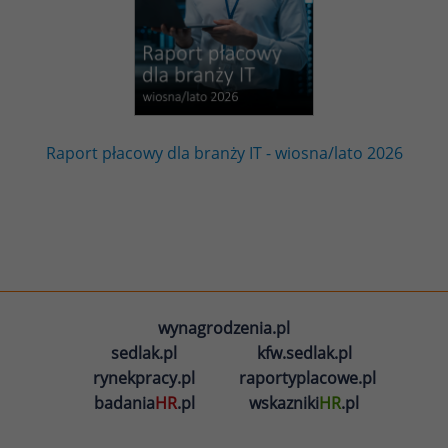
Raport płacowy dla branży IT - wiosna/lato 2026
wynagrodzenia.pl
sedlak.pl
kfw.sedlak.pl
rynekpracy.pl
raportyplacowe.pl
badania
HR
.pl
wskazniki
HR
.pl