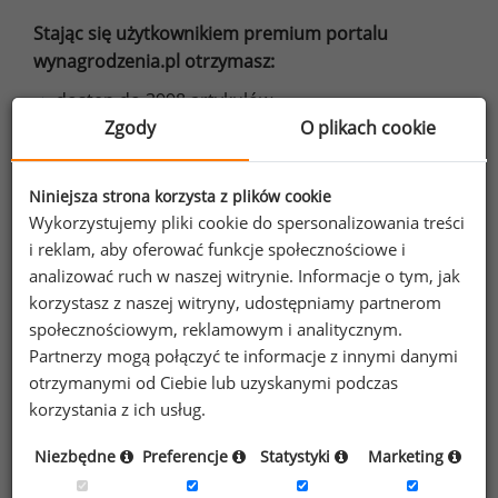
Stając się użytkownikiem premium portalu
wynagrodzenia.pl otrzymasz:
dostęp do 3998 artykułów,
Zgody
O plikach cookie
dostęp do 840 raportów stanowiskowych,
dostęp do wybranych raportów płacowych,
Niniejsza strona korzysta z plików cookie
Wykorzystujemy pliki cookie do spersonalizowania treści
do 50% zniżki na najnowsze raporty,
i reklam, aby oferować funkcje społecznościowe i
analizować ruch w naszej witrynie. Informacje o tym, jak
e-booki o motywowaniu,
korzystasz z naszej witryny, udostępniamy partnerom
oraz inne korzyści.
społecznościowym, reklamowym i analitycznym.
Partnerzy mogą połączyć te informacje z innymi danymi
Dowiedz się więcej
otrzymanymi od Ciebie lub uzyskanymi podczas
korzystania z ich usług.
Niezbędne
Preferencje
Statystyki
Marketing
Wybierz opcję dostosowana do Twoich