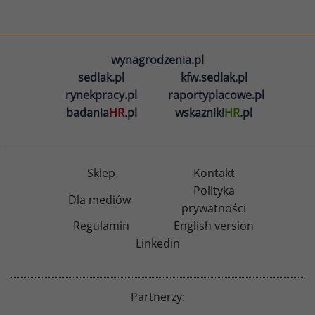
wynagrodzenia.pl
sedlak.pl
kfw.sedlak.pl
rynekpracy.pl
raportyplacowe.pl
badania
HR
.pl
wskazniki
HR
.pl
Sklep
Kontakt
Polityka
Dla mediów
prywatności
Regulamin
English version
Linkedin
Partnerzy: