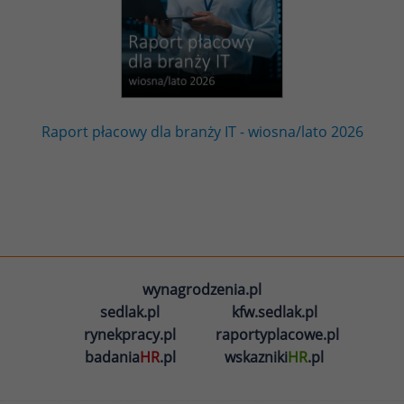
Raport płacowy dla branży IT - wiosna/lato 2026
wynagrodzenia.pl
sedlak.pl
kfw.sedlak.pl
rynekpracy.pl
raportyplacowe.pl
badania
HR
.pl
wskazniki
HR
.pl