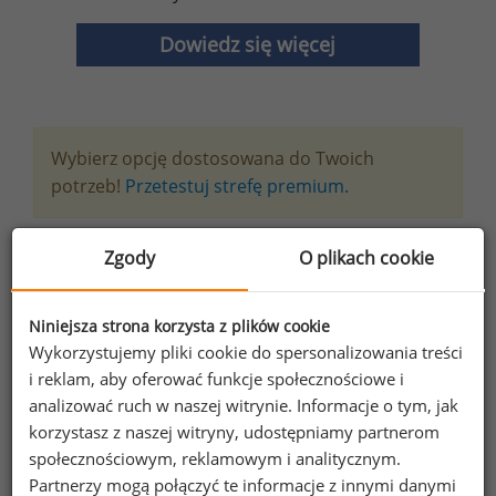
Dowiedz się więcej
Wybierz opcję dostosowana do Twoich
potrzeb!
Przetestuj strefę premium.
Chcesz na bieżąco śledzić najnowsze informacje o
Zgody
O plikach cookie
wynagrodzeniach?
Zapisz się do newslettera!
Niniejsza strona korzysta z plików cookie
Wykorzystujemy pliki cookie do spersonalizowania treści
i reklam, aby oferować funkcje społecznościowe i
analizować ruch w naszej witrynie. Informacje o tym, jak
korzystasz z naszej witryny, udostępniamy partnerom
Wyrażam zgodę na przetwarzanie moich
społecznościowym, reklamowym i analitycznym.
danych osobowych zawartych w
Partnerzy mogą połączyć te informacje z innymi danymi
formularzu przez Sedlak
Sedlak sp. z o.o.
&