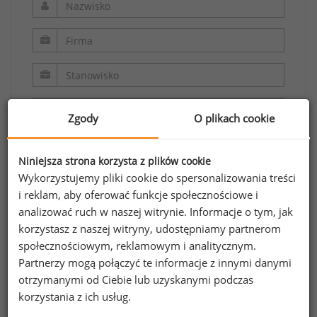
Zgody
O plikach cookie
Niniejsza strona korzysta z plików cookie
Wykorzystujemy pliki cookie do spersonalizowania treści
i reklam, aby oferować funkcje społecznościowe i
analizować ruch w naszej witrynie. Informacje o tym, jak
Oświadczam, że zapoznałem/zapoznałam się z
korzystasz z naszej witryny, udostępniamy partnerom
regulaminem.
społecznościowym, reklamowym i analitycznym.
Partnerzy mogą połączyć te informacje z innymi danymi
Wyrażam zgodę na przetwarzanie moich
otrzymanymi od Ciebie lub uzyskanymi podczas
danych osobowych zawartych w formularzu
korzystania z ich usług.
przez Sedlak
Sedlak sp. z o.o. sp. k. w celu
&