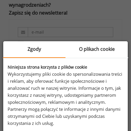
wynagrodzeniach?
Zapisz się do newslettera!
Wyrażam zgodę na przetwarzanie moich
Zgody
O plikach cookie
danych osobowych zawartych w
formularzu przez Sedlak
Sedlak sp. z o.o.
&
Niniejsza strona korzysta z plików cookie
sp. k. w celu otrzymywania bezpłatnego
Wykorzystujemy pliki cookie do spersonalizowania treści
newsletter’a portalu wynagrodzenia.pl.
i reklam, aby oferować funkcje społecznościowe i
Wyrażam zgodę na przesyłanie na podany
analizować ruch w naszej witrynie. Informacje o tym, jak
adres e-mail ofert handlowych oraz
korzystasz z naszej witryny, udostępniamy partnerom
informacji marketingowych. Oświadczam,
społecznościowym, reklamowym i analitycznym.
że zapoznałem się z treścią
informacji na
Partnerzy mogą połączyć te informacje z innymi danymi
temat przetwarzania
.
otrzymanymi od Ciebie lub uzyskanymi podczas
korzystania z ich usług.
Zapisz