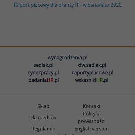
Raport płacowy dla branży IT - wiosna/lato 2026
wynagrodzenia.pl
sedlak.pl
kfw.sedlak.pl
rynekpracy.pl
raportyplacowe.pl
badania
HR
.pl
wskazniki
HR
.pl
Sklep
Kontakt
Polityka
Dla mediów
prywatności
Regulamin
English version