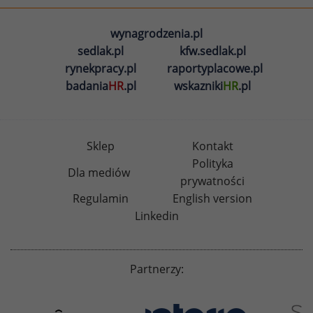
wynagrodzenia.pl
sedlak.pl
kfw.sedlak.pl
rynekpracy.pl
raportyplacowe.pl
badania
HR
.pl
wskazniki
HR
.pl
Sklep
Kontakt
Polityka
Dla mediów
prywatności
Regulamin
English version
Linkedin
Partnerzy: