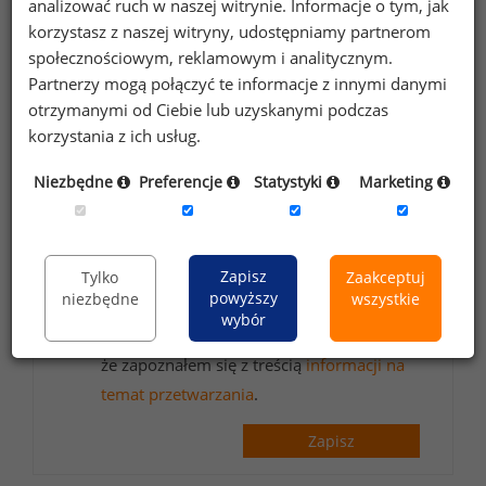
analizować ruch w naszej witrynie. Informacje o tym, jak
Zapisz się do newslettera!
korzystasz z naszej witryny, udostępniamy partnerom
społecznościowym, reklamowym i analitycznym.
Partnerzy mogą połączyć te informacje z innymi danymi
otrzymanymi od Ciebie lub uzyskanymi podczas
Wyrażam zgodę na przetwarzanie moich
korzystania z ich usług.
danych osobowych zawartych w
Niezbędne
Preferencje
Statystyki
Marketing
formularzu przez Sedlak
Sedlak sp. z o.o.
&
sp. k. w celu otrzymywania bezpłatnego
newsletter’a portalu wynagrodzenia.pl.
Wyrażam zgodę na przesyłanie na podany
Zapisz
Tylko
Zaakceptuj
powyższy
niezbędne
wszystkie
adres e-mail ofert handlowych oraz
wybór
informacji marketingowych. Oświadczam,
że zapoznałem się z treścią
informacji na
temat przetwarzania
.
Zapisz