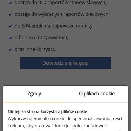
dostęp do 840 raportów stanowiskowych,
dostęp do wybranych raportów płacowych,
do 50% zniżki na najnowsze raporty,
e-booki o motywowaniu,
oraz inne korzyści.
Dowiedz się więcej
Wybierz opcję dostosowana do Twoich
Zgody
O plikach cookie
potrzeb!
Przetestuj strefę premium.
Niniejsza strona korzysta z plików cookie
Chcesz na bieżąco śledzić najnowsze informacje o
Wykorzystujemy pliki cookie do spersonalizowania treści
i reklam, aby oferować funkcje społecznościowe i
wynagrodzeniach?