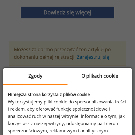
Dowiedz się więcej
Możesz za darmo przeczytać ten artykuł po
dokonaniu pełnej rejstracji.
Zarejestruj się
Chcesz na bieżąco śledzić najnowsze informacje o
Zgody
O plikach cookie
wynagrodzeniach?
Zapisz się do newslettera!
Niniejsza strona korzysta z plików cookie
Wykorzystujemy pliki cookie do spersonalizowania treści
i reklam, aby oferować funkcje społecznościowe i
analizować ruch w naszej witrynie. Informacje o tym, jak
korzystasz z naszej witryny, udostępniamy partnerom
Wyrażam zgodę na przetwarzanie moich
społecznościowym, reklamowym i analitycznym.
danych osobowych zawartych w