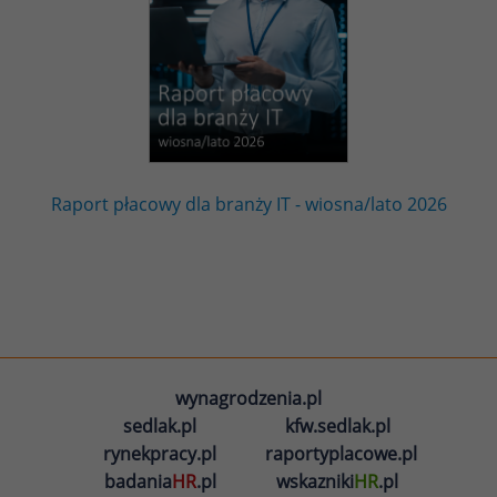
Raport płacowy dla branży IT - wiosna/lato 2026
wynagrodzenia.pl
sedlak.pl
kfw.sedlak.pl
rynekpracy.pl
raportyplacowe.pl
badania
HR
.pl
wskazniki
HR
.pl