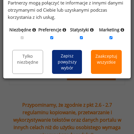
Partnerzy mogą połączyć te informacje z innymi danymi
formularzu przez Sedlak
Sedlak sp. z o.o.
&
otrzymanymi od Ciebie lub uzyskanymi podczas
sp. k. w celu otrzymywania bezpłatnego
korzystania z ich usług.
newsletter’a portalu wynagrodzenia.pl.
Niezbędne
Preferencje
Statystyki
Marketing
Wyrażam zgodę na przesyłanie na podany
adres e-mail ofert handlowych oraz
informacji marketingowych. Oświadczam,
że zapoznałem się z treścią
informacji na
Zapisz
Tylko
Zaakceptuj
powyższy
niezbędne
wszystkie
temat przetwarzania
.
wybór
Zapisz
Przypominamy, że zgodnie z pkt 2.6 - 2.7
regulaminu kopiowanie, przetwarzanie i
wykorzystywanie tekstów oraz danych portalu w
innych celach niż do użytku osobistego wymaga