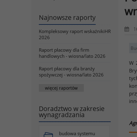
wn
Najnowsze raporty
1
Kompleksowy raport wskaźnikiHR
2026
Bu
Raport płacowy dla firm
handlowych - wiosna/lato 2026
W 2
Raport płacowy dla branży
Bry
spożywczej - wiosna/lato 2026
tyc
kon
więcej raportów
prz
inn
Doradztwo w zakresie
wynagradzania
Agn
budowa systemu