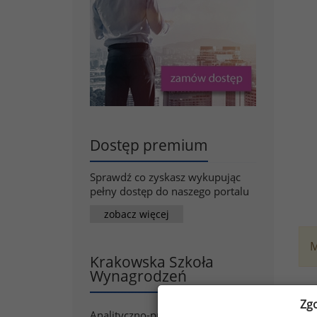
Dostęp premium
Sprawdź co zyskasz wykupując
pełny dostęp do naszego portalu
zobacz więcej
M
Krakowska Szkoła
Wynagrodzeń
Chc
Zg
Zap
Analityczno-punktowe