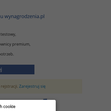
u wynagrodzenia.pl
 testowy,
kownicy premium,
otrzeb.
j
rejstracji.
Zarejestruj się
zeniach?
ch cookie