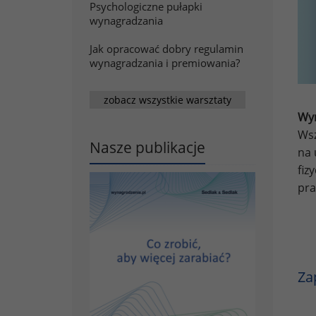
Psychologiczne pułapki
wynagradzania
Jak opracować dobry regulamin
wynagradzania i premiowania?
zobacz wszystkie warsztaty
Wyn
Wsz
Nasze publikacje
na 
fiz
pra
Za