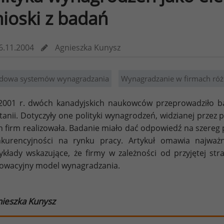
ioski z badań
6.11.2004
Agnieszka Kunysz
dowa systemów wynagradzania
Wynagradzanie w firmach róż
001 r. dwóch kanadyjskich naukowców przeprowadziło bada
tanii. Dotyczyły one polityki wynagrodzeń, widzianej przez p
h firm realizowała. Badanie miało dać odpowiedź na szereg
kurencyjności na rynku pracy. Artykuł omawia najważn
ykłady wskazujące, że firmy w zależności od przyjętej str
owacyjny model wynagradzania.
ieszka Kunysz