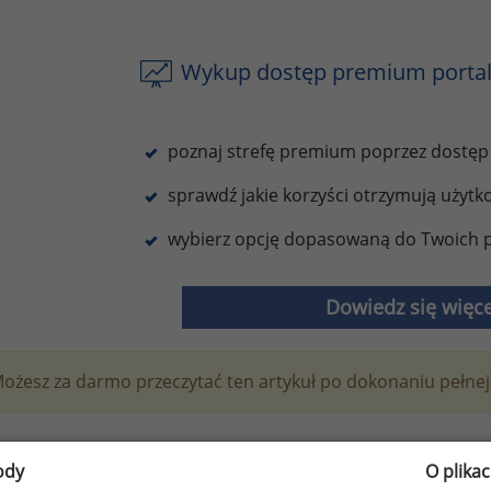
Wykup dostęp premium portal
poznaj strefę premium poprzez dostęp
sprawdź jakie korzyści otrzymują użyt
wybierz opcję dopasowaną do Twoich p
Dowiedz się więce
ożesz za darmo przeczytać ten artykuł po dokonaniu pełnej 
esz na bieżąco śledzić najnowsze informacje o wynagrod
ody
O plika
isz się do newslettera!