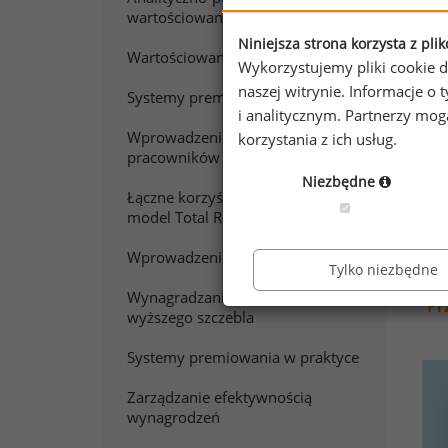
wartościowanie pracy
Niniejsza strona korzysta z pli
Wartościowanie stanowisk pracy
Wykorzystujemy pliki cookie d
naszej witrynie. Informacje 
Systemy premiowania
i analitycznym. Partnerzy mo
Wprowadzenie do wynagradzania
korzystania z ich usług.
pracowników sprzedaży
Niezbędne
Łączne korzyści z pracy. Polski
model Total Rewards
Wprowadzenie do wynagradzania
Tylko niezbędne
Wynagradzanie menedżerów
Pr
wyższego szczebla
Systemy premiowania w praktyce
Zarządzanie efektywnością
wynagrodzeń