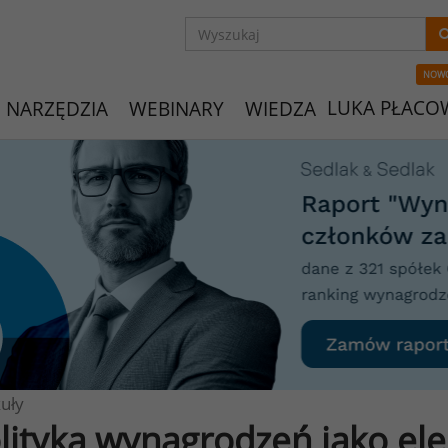
NOW
LUKA PŁACO
NARZĘDZIA
WEBINARY
WIEDZA
uły
lityka wynagrodzeń jako elem