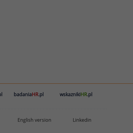
l
badania
HR
.pl
wskazniki
HR
.pl
English version
Linkedin