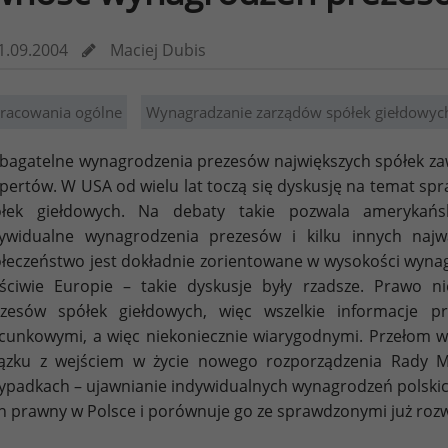
1.09.2004
Maciej Dubis
racowania ogólne
Wynagradzanie zarządów spółek giełdowyc
bagatelne wynagrodzenia prezesów największych spółek zaws
pertów. W USA od wielu lat toczą się dyskusję na temat sp
ółek giełdowych. Na debaty takie pozwala amerykańs
ywidualne wynagrodzenia prezesów i kilku innych najw
łeczeństwo jest dokładnie zorientowane w wysokości wynagr
ściwie Europie – takie dyskusje były rzadsze. Prawo 
ezesów spółek giełdowych, więc wszelkie informacje 
cunkowymi, a więc niekoniecznie wiarygodnymi. Przełom w 
ązku z wejściem w życie nowego rozporządzenia Rady M
ypadkach – ujawnianie indywidualnych wynagrodzeń polskich
n prawny w Polsce i porównuje go ze sprawdzonymi już roz