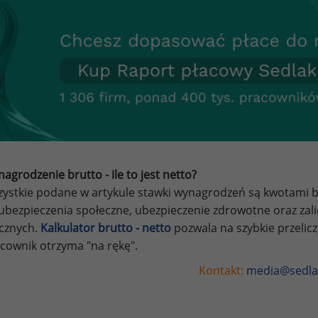
agrodzenie brutto - ile to jest netto?
ystkie podane w artykule stawki wynagrodzeń są kwotami br
ubezpieczenia społeczne, ubezpieczenie zdrowotne oraz za
ycznych.
Kalkulator brutto - netto
pozwala na szybkie przelic
cownik otrzyma "na rękę".
Kontakt:
media@sedla