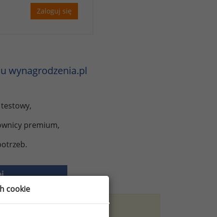
Zaloguj się
u wynagrodzenia.pl
 testowy,
kownicy premium,
otrzeb.
j
ch cookie
rejstracji.
Zarejestruj się