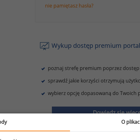
nie pamiętasz hasła?
Wykup dostęp premium portal
poznaj strefę premium poprzez dostęp
sprawdź jakie korzyści otrzymują użyt
wybierz opcję dopasowaną do Twoich p
Dowiedz się więce
ody
O plika
ożesz za darmo przeczytać ten artykuł po dokonaniu pełnej 