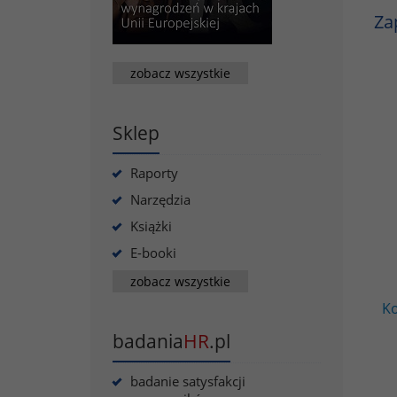
Za
zobacz wszystkie
Sklep
Raporty
Narzędzia
Książki
E-booki
zobacz wszystkie
Ko
badania
HR
.pl
badanie satysfakcji