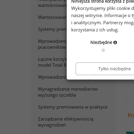
Niniejsza strona korzysta z pli
wartościowanie pracy
Wykorzystujemy pliki cookie d
Chc
naszej witrynie. Informacje 
Wartościowanie stanowisk pracy
Zap
i analitycznym. Partnerzy mo
Systemy premiowania
korzystania z ich usług.
Wprowadzenie do wynagradzania
Niezbędne
pracowników sprzedaży
Łączne korzyści z pracy. Polski
model Total Rewards
Tylko niezbędne
Wprowadzenie do wynagradzania
Wynagradzanie menedżerów
wyższego szczebla
Systemy premiowania w praktyce
Pr
Zarządzanie efektywnością
wynagrodzeń