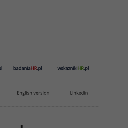
l
badania
HR
.pl
wskazniki
HR
.pl
English version
Linkedin