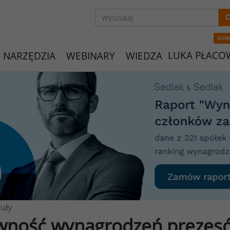
NOW
LUKA PŁACO
NARZĘDZIA
WEBINARY
WIEDZA
uły
wność wynagrodzeń prezes