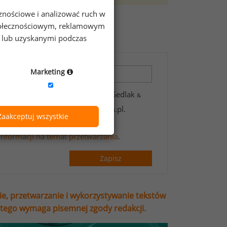
cznościowe i analizować ruch w
zeniach?
 społecznościowym, reklamowym
e lub uzyskanymi podczas
Marketing
 zawartych w formularzu przez Sedlak
&
wsletter’a portalu wynagrodzenia.pl.
Zaakceptuj wszystkie
t handlowych oraz informacji
informacji na temat przetwarzania
.
Zapisz
ie, przetwarzanie i wykorzystywanie tekstów
stego wymaga pisemnej zgody redakcji.