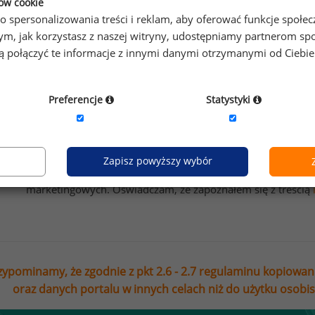
ków cookie
o spersonalizowania treści i reklam, aby oferować funkcje społe
esz na bieżąco śledzić najnowsze informacje o wynagrod
o tym, jak korzystasz z naszej witryny, udostępniamy partnerom
isz się do newslettera!
gą połączyć te informacje z innymi danymi otrzymanymi od Ciebi
Preferencje
Statystyki
Wyrażam zgodę na przetwarzanie moich danych osobowych
Sedlak sp. z o.o. sp. k. w celu otrzymywania bezpłatnego ne
Zapisz powyższy wybór
Wyrażam zgodę na przesyłanie na podany adres e-mail ofer
marketingowych. Oświadczam, że zapoznałem się z treścią
zypominamy, że zgodnie z pkt 2.6 - 2.7 regulaminu kopiowan
oraz danych portalu w innych celach niż do użytku osobi