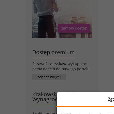
Dostęp premium
Sprawdź co zyskasz wykupując
pełny dostęp do naszego portalu
zobacz więcej
Krakowska Szkoła
Wynagrodzeń
Zg
M
Analityczno-punktowe