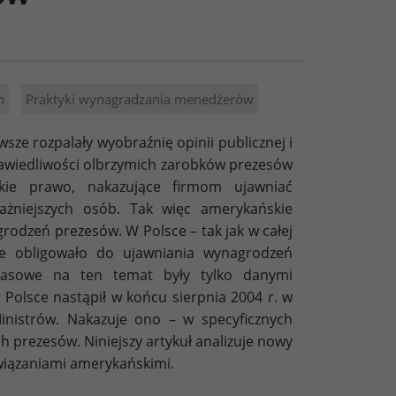
h
Praktyki wynagradzania menedżerów
ze rozpalały wyobraźnię opinii publicznej i
rawiedliwości olbrzymich zarobków prezesów
kie prawo, nakazujące firmom ujawniać
ażniejszych osób. Tak więc amerykańskie
odzeń prezesów. W Polsce – tak jak w całej
nie obligowało do ujawniania wynagrodzeń
prasowe na ten temat były tylko danymi
Polsce nastąpił w końcu sierpnia 2004 r. w
inistrów. Nakazuje ono – w specyficznych
 prezesów. Niniejszy artykuł analizuje nowy
wiązaniami amerykańskimi.