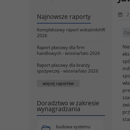
2
Najnowsze raporty
Kompleksowy raport wskaźnikiHR
Op
2026
Nie
Raport płacowy dla firm
handlowych - wiosna/lato 2026
eks
sp
Raport płacowy dla branży
ind
spożywczej - wiosna/lato 2026
spo
wła
więcej raportów
pr
sza
Doradztwo w zakresie
zwi
wynagradzania
prz
sta
budowa systemu