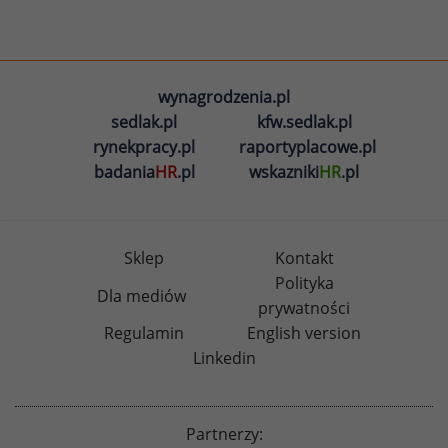
wynagrodzenia.pl
sedlak.pl
kfw.sedlak.pl
rynekpracy.pl
raportyplacowe.pl
badania
HR
.pl
wskazniki
HR
.pl
Sklep
Kontakt
Polityka
Dla mediów
prywatności
Regulamin
English version
Linkedin
Partnerzy: