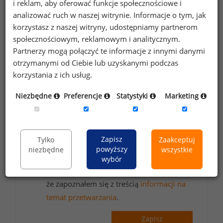
i reklam, aby oferować funkcje społecznościowe i
wynagrodzeniach?
analizować ruch w naszej witrynie. Informacje o tym, jak
Zapisz się do newslettera!
korzystasz z naszej witryny, udostępniamy partnerom
społecznościowym, reklamowym i analitycznym.
Partnerzy mogą połączyć te informacje z innymi danymi
otrzymanymi od Ciebie lub uzyskanymi podczas
korzystania z ich usług.
Wyrażam zgodę na przetwarzanie moich
danych osobowych zawartych w
Niezbędne
Preferencje
Statystyki
Marketing
formularzu przez Sedlak
Sedlak sp. z o.o.
&
sp. k. w celu otrzymywania bezpłatnego
newsletter’a portalu wynagrodzenia.pl.
Zapisz
Tylko
Zaakceptuj
Wyrażam zgodę na przesyłanie na podany
powyższy
niezbędne
wszystkie
adres e-mail ofert handlowych oraz
wybór
informacji marketingowych. Oświadczam,
że zapoznałem się z treścią
informacji na
temat przetwarzania
.
Zapisz