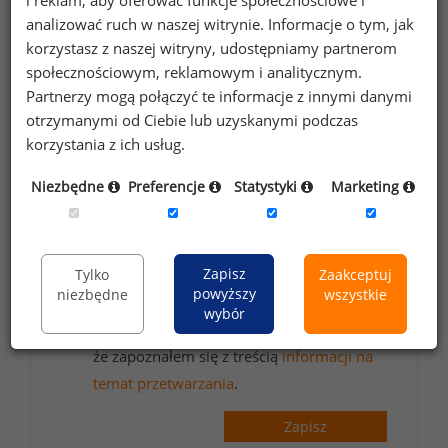
wynagrodzeniach?
analizować ruch w naszej witrynie. Informacje o tym, jak
Zapisz się do newslettera!
korzystasz z naszej witryny, udostępniamy partnerom
społecznościowym, reklamowym i analitycznym.
Partnerzy mogą połączyć te informacje z innymi danymi
otrzymanymi od Ciebie lub uzyskanymi podczas
Wyrażam zgodę na przetwarzanie moich
korzystania z ich usług.
danych osobowych zawartych w
Niezbędne
Preferencje
Statystyki
Marketing
formularzu przez Sedlak
Sedlak sp. z o.o.
&
sp. k. w celu otrzymywania bezpłatnego
newsletter’a portalu wynagrodzenia.pl.
Zapisz
Tylko
Zaakceptuj
Wyrażam zgodę na przesyłanie na podany
powyższy
niezbędne
wszystkie
adres e-mail ofert handlowych oraz
wybór
informacji marketingowych. Oświadczam,
że zapoznałem się z treścią
informacji na
temat przetwarzania
.
Zapisz