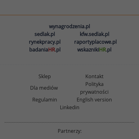
wynagrodzenia.pl
sedlak.pl
kfw.sedlak.pl
rynekpracy.pl
raportyplacowe.pl
badania
HR
.pl
wskazniki
HR
.pl
Sklep
Kontakt
Polityka
Dla mediów
prywatności
Regulamin
English version
Linkedin
Partnerzy: