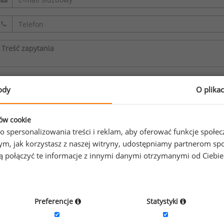
Oświadczam, że zapoznałem/zapoznałam się z
regulaminem.
ody
O plika
Wyrażam zgodę na przetwarzanie moich danych osobowych z
sp. z o.o. sp. k. w celu odpowiedzi na przesłane zapytanie. O
ków cookie
o spersonalizowania treści i reklam, aby oferować funkcje społe
informacji na temat przetwarzania
.
o tym, jak korzystasz z naszej witryny, udostępniamy partnerom
gą połączyć te informacje z innymi danymi otrzymanymi od Ciebi
Preferencje
Statystyki