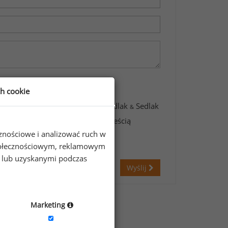
ch cookie
awartych w formularzu przez Sedlak
Sedlak
&
świadczam, że zapoznałem się z treścią
cznościowe i analizować ruch w
 społecznościowym, reklamowym
e lub uzyskanymi podczas
Wyślij
Marketing