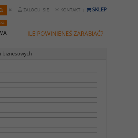
SKLEP
ZALOGUJ SIĘ
KONTAKT
OŚĆ
WA
ILE POWINIENEŚ ZARABIAĆ?
ji biznesowych