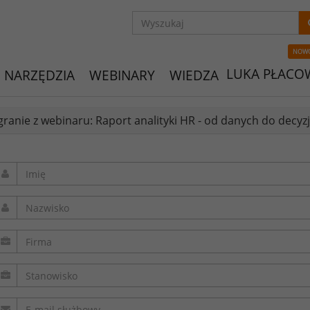
NOW
LUKA PŁACO
NARZĘDZIA
WEBINARY
WIEDZA
ranie z webinaru: Raport analityki HR - od danych do decyz