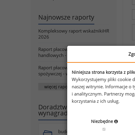
Najnowsze raporty
Kompleksowy raport wskaźnikiHR
2026
Raport płacowy dla firm
Zg
handlowych - wiosna/lato 2026
Raport płacowy dla branży
Niniejsza strona korzysta z pli
spożywczej - wiosna/lato 2026
Wykorzystujemy pliki cookie d
naszej witrynie. Informacje 
więcej raportów
i analitycznym. Partnerzy mo
korzystania z ich usług.
Doradztwo w zakresie
wynagradzania
Niezbędne
budowa systemu