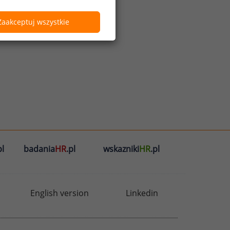
Zaakceptuj wszystkie
l
badania
HR
.pl
wskazniki
HR
.pl
English version
Linkedin