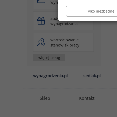
wynagradzania
Tylko niezbędne
audyt systemu
wynagradzania
wartościowanie
stanowisk pracy
więcej usług
wynagrodzenia.pl
sedlak.pl
Sklep
Kontakt