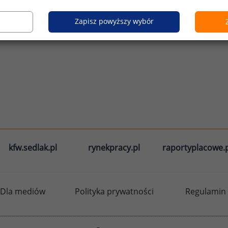
Zapisz powyższy wybór
kfw.sedlak.pl
rynekpracy.pl
raportyplacowe.p
Dla mediów
Polityka prywatności
Regulamin