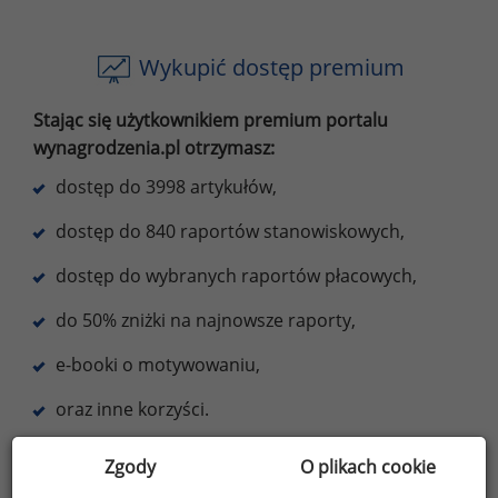
Wykupić dostęp premium
Stając się użytkownikiem premium portalu
wynagrodzenia.pl otrzymasz:
dostęp do 3998 artykułów,
dostęp do 840 raportów stanowiskowych,
dostęp do wybranych raportów płacowych,
do 50% zniżki na najnowsze raporty,
e-booki o motywowaniu,
oraz inne korzyści.
Dowiedz się więcej
Zgody
O plikach cookie