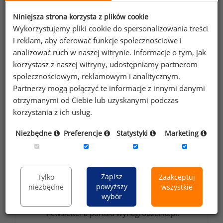
Niniejsza strona korzysta z plików cookie
Wykorzystujemy pliki cookie do spersonalizowania treści
Wybierz opcję dostosowana do Twoich
i reklam, aby oferować funkcje społecznościowe i
potrzeb!
Przetestuj strefę premium.
analizować ruch w naszej witrynie. Informacje o tym, jak
korzystasz z naszej witryny, udostępniamy partnerom
społecznościowym, reklamowym i analitycznym.
Chcesz na bieżąco śledzić najnowsze informacje o
Partnerzy mogą połączyć te informacje z innymi danymi
wynagrodzeniach?
otrzymanymi od Ciebie lub uzyskanymi podczas
Zapisz się do newslettera!
korzystania z ich usług.
Niezbędne
Preferencje
Statystyki
Marketing
Wyrażam zgodę na przetwarzanie moich
danych osobowych zawartych w
Zapisz
Tylko
Zaakceptuj
formularzu przez Sedlak
Sedlak sp. z o.o.
powyższy
niezbędne
wszystkie
&
wybór
sp. k. w celu otrzymywania bezpłatnego
newsletter’a portalu wynagrodzenia.pl.