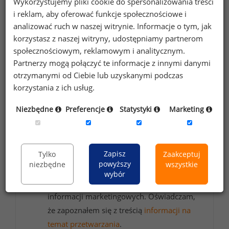
Wykorzystujemy pliki cookie do spersonalizowania treści
i reklam, aby oferować funkcje społecznościowe i
Chcesz na bieżąco śledzić najnowsze informacje o
analizować ruch w naszej witrynie. Informacje o tym, jak
wynagrodzeniach?
korzystasz z naszej witryny, udostępniamy partnerom
Zapisz się do newslettera!
społecznościowym, reklamowym i analitycznym.
Partnerzy mogą połączyć te informacje z innymi danymi
otrzymanymi od Ciebie lub uzyskanymi podczas
korzystania z ich usług.
Wyrażam zgodę na przetwarzanie moich
Niezbędne
Preferencje
Statystyki
Marketing
danych osobowych zawartych w
formularzu przez Sedlak
Sedlak sp. z o.o.
&
sp. k. w celu otrzymywania bezpłatnego
Zapisz
Tylko
Zaakceptuj
newsletter’a portalu wynagrodzenia.pl.
powyższy
niezbędne
wszystkie
Wyrażam zgodę na przesyłanie na podany
wybór
adres e-mail ofert handlowych oraz
informacji marketingowych. Oświadczam,
że zapoznałem się z treścią
informacji na
temat przetwarzania
.