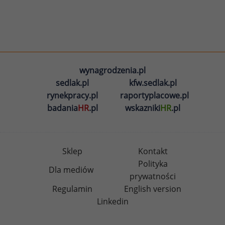
wynagrodzenia.pl
sedlak.pl
kfw.sedlak.pl
rynekpracy.pl
raportyplacowe.pl
badania
HR
.pl
wskazniki
HR
.pl
Sklep
Kontakt
Polityka
Dla mediów
prywatności
Regulamin
English version
Linkedin