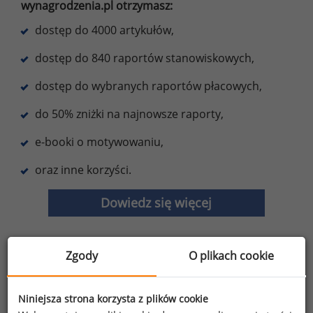
wynagrodzenia.pl otrzymasz:
dostęp do 4000 artykułów,
dostęp do 840 raportów stanowiskowych,
dostęp do wybranych raportów płacowych,
do 50% zniżki na najnowsze raporty,
e-booki o motywowaniu,
oraz inne korzyści.
Dowiedz się więcej
Zgody
O plikach cookie
Wybierz opcję dostosowana do Twoich
potrzeb!
Przetestuj strefę premium.
Niniejsza strona korzysta z plików cookie