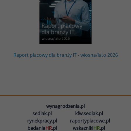
Raport płacowy dla branży IT - wiosna/lato 2026
wynagrodzenia.pl
sedlak.pl
kfw.sedlak.pl
rynekpracy.pl
raportyplacowe.pl
badania
HR
.pl
wskazniki
HR
.pl