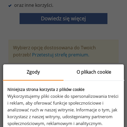
oraz inne korzyści.
Dowiedz się więcej
Wybierz opcję dostosowana do Twoich
potrzeb!
Przetestuj strefę premium.
Zgody
O plikach cookie
Chcesz na bieżąco śledzić najnowsze informacje o
wynagrodzeniach?
Zapisz się do newslettera!
Niniejsza strona korzysta z plików cookie
Wykorzystujemy pliki cookie do spersonalizowania treści
i reklam, aby oferować funkcje społecznościowe i
analizować ruch w naszej witrynie. Informacje o tym, jak
korzystasz z naszej witryny, udostępniamy partnerom
Wyrażam zgodę na przetwarzanie moich
społecznościowym, reklamowym i analitycznym.
danych osobowych zawartych w