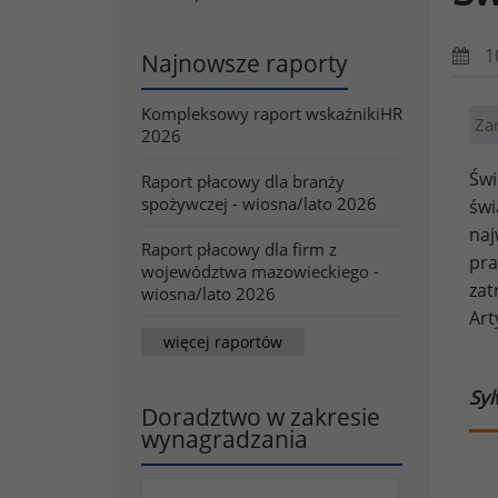
1
Najnowsze raporty
Kompleksowy raport wskaźnikiHR
Za
2026
Świ
Raport płacowy dla branży
spożywczej - wiosna/lato 2026
świ
naj
Raport płacowy dla firm z
pra
województwa mazowieckiego -
zat
wiosna/lato 2026
Art
więcej raportów
Syl
Doradztwo w zakresie
wynagradzania