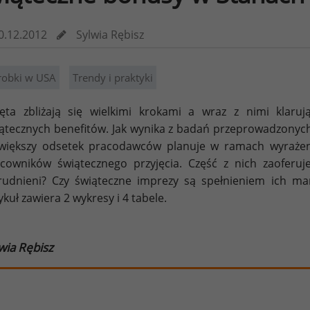
0.12.2012
Sylwia Rębisz
robki w USA
Trendy i praktyki
ęta zbliżają się wielkimi krokami a wraz z nimi klaru
ątecznych benefitów. Jak wynika z badań przeprowadzonych 
większy odsetek pracodawców planuje w ramach wyrażeni
cowników świątecznego przyjęcia. Część z nich zaoferuj
rudnieni? Czy świąteczne imprezy są spełnieniem ich ma
ykuł zawiera 2 wykresy i 4 tabele.
wia Rębisz