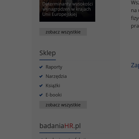
Wsz
na 
fiz
pra
zobacz wszystkie
Sklep
Za
Raporty
Narzędzia
Książki
E-booki
zobacz wszystkie
badania
HR
.pl