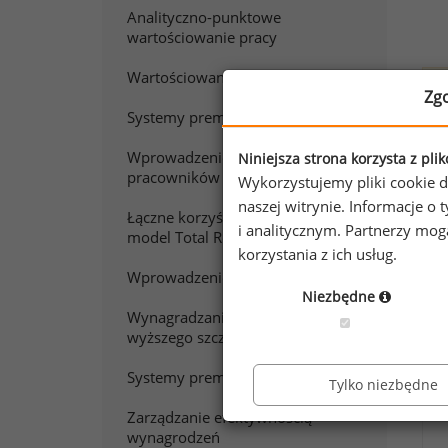
Analityczno-punktowe
wartościowanie pracy
Wartościowanie stanowisk pracy
W
Zg
Systemy premiowania
Wprowadzenie do wynagradzania
Niniejsza strona korzysta z pli
Chc
pracowników sprzedaży
Wykorzystujemy pliki cookie d
Zap
naszej witrynie. Informacje 
Łączne korzyści z pracy. Polski
i analitycznym. Partnerzy mo
model Total Rewards
korzystania z ich usług.
Wprowadzenie do wynagradzania
Niezbędne
Wynagradzanie menedżerów
wyższego szczebla
Systemy premiowania w praktyce
Tylko niezbędne
Zarządzanie efektywnością
wynagrodzeń