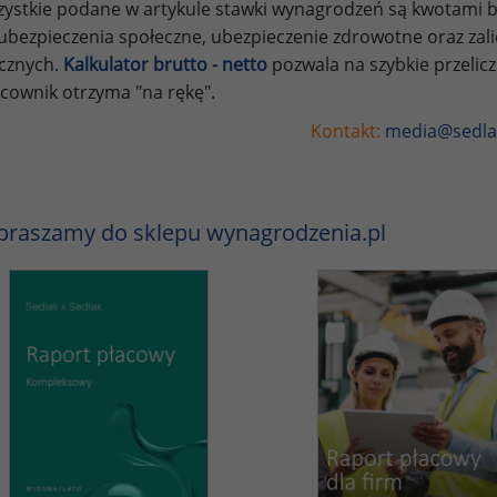
ystkie podane w artykule stawki wynagrodzeń są kwotami br
ubezpieczenia społeczne, ubezpieczenie zdrowotne oraz za
ycznych.
Kalkulator brutto - netto
pozwala na szybkie przelic
cownik otrzyma "na rękę".
Kontakt:
media@sedla
praszamy do sklepu wynagrodzenia.pl