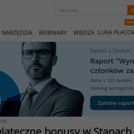
NOW
LUKA PŁACO
NARZĘDZIA
WEBINARY
WIEDZA
uły
iąteczne bonusy w Stanach