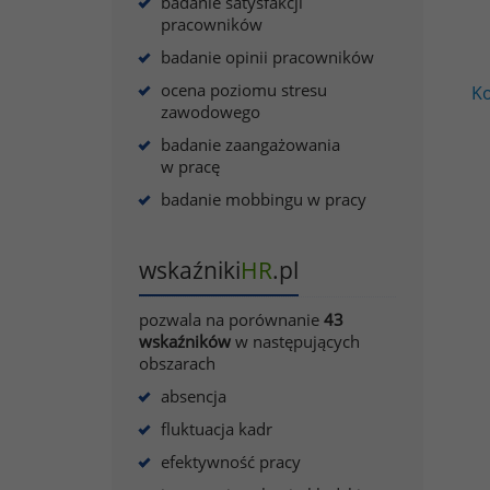
badanie satysfakcji
pracowników
badanie opinii pracowników
ocena poziomu stresu
Ko
zawodowego
badanie zaangażowania
w pracę
badanie mobbingu w pracy
wskaźniki
HR
.pl
pozwala na porównanie
43
wskaźników
w następujących
obszarach
absencja
fluktuacja kadr
efektywność pracy