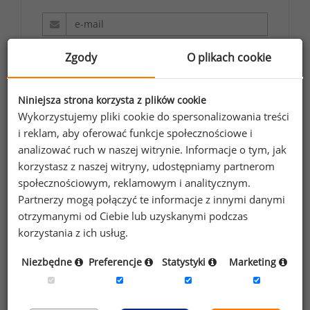
Wyrażam zgodę na przetwarzanie moich
Zgody
O plikach cookie
danych osobowych zawartych w
formularzu przez Sedlak
Sedlak sp. z o.o.
&
Niniejsza strona korzysta z plików cookie
sp. k. w celu otrzymywania bezpłatnego
Wykorzystujemy pliki cookie do spersonalizowania treści
newsletter’a portalu wynagrodzenia.pl.
i reklam, aby oferować funkcje społecznościowe i
Wyrażam zgodę na przesyłanie na podany
analizować ruch w naszej witrynie. Informacje o tym, jak
adres e-mail ofert handlowych oraz
korzystasz z naszej witryny, udostępniamy partnerom
społecznościowym, reklamowym i analitycznym.
informacji marketingowych. Oświadczam,
Partnerzy mogą połączyć te informacje z innymi danymi
że zapoznałem się z treścią
informacji na
otrzymanymi od Ciebie lub uzyskanymi podczas
temat przetwarzania
.
korzystania z ich usług.
Zapisz
Niezbędne
Preferencje
Statystyki
Marketing