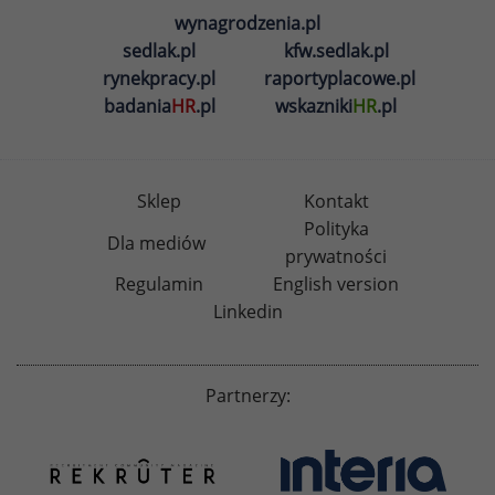
wynagrodzenia.pl
sedlak.pl
kfw.sedlak.pl
rynekpracy.pl
raportyplacowe.pl
badania
HR
.pl
wskazniki
HR
.pl
Sklep
Kontakt
Polityka
Dla mediów
prywatności
Regulamin
English version
Linkedin
Partnerzy: