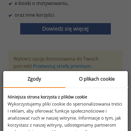
e-booki o motywowaniu,
oraz inne korzyści.
Dowiedz się więcej
Wybierz opcję dostosowana do Twoich
potrzeb!
Przetestuj strefę premium.
Zgody
O plikach cookie
Chcesz na bieżąco śledzić najnowsze informacje o
wynagrodzeniach?
Niniejsza strona korzysta z plików cookie
Zapisz się do newslettera!
Wykorzystujemy pliki cookie do spersonalizowania treści
i reklam, aby oferować funkcje społecznościowe i
analizować ruch w naszej witrynie. Informacje o tym, jak
korzystasz z naszej witryny, udostępniamy partnerom