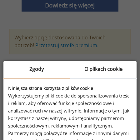
Dowiedz się więcej
Wybierz opcję dostosowana do Twoich
potrzeb!
Przetestuj strefę premium.
Chcesz na bieżąco śledzić najnowsze informacje o
Zgody
O plikach cookie
wynagrodzeniach?
Zapisz się do newslettera!
Niniejsza strona korzysta z plików cookie
Wykorzystujemy pliki cookie do spersonalizowania treści
i reklam, aby oferować funkcje społecznościowe i
analizować ruch w naszej witrynie. Informacje o tym, jak
Wyrażam zgodę na przetwarzanie moich
korzystasz z naszej witryny, udostępniamy partnerom
danych osobowych zawartych w
społecznościowym, reklamowym i analitycznym.
formularzu przez Sedlak
Sedlak sp. z o.o.
Partnerzy mogą połączyć te informacje z innymi danymi
&