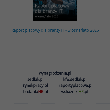
Raport płacowy dla branży IT - wiosna/lato 2026
wynagrodzenia.pl
sedlak.pl
kfw.sedlak.pl
rynekpracy.pl
raportyplacowe.pl
badania
HR
.pl
wskazniki
HR
.pl