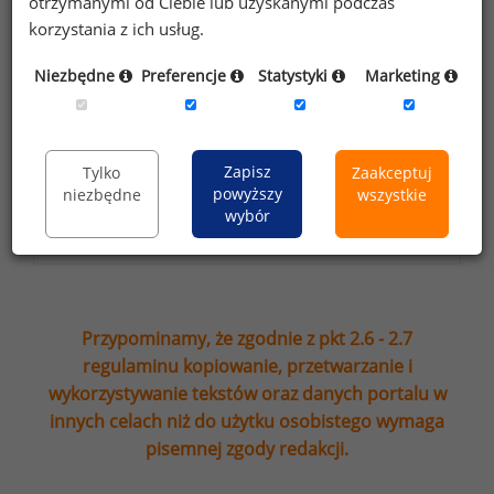
otrzymanymi od Ciebie lub uzyskanymi podczas
sp. k. w celu otrzymywania bezpłatnego
korzystania z ich usług.
newsletter’a portalu wynagrodzenia.pl.
Wyrażam zgodę na przesyłanie na podany
Niezbędne
Preferencje
Statystyki
Marketing
adres e-mail ofert handlowych oraz
informacji marketingowych. Oświadczam,
że zapoznałem się z treścią
informacji na
Zapisz
Tylko
Zaakceptuj
temat przetwarzania
.
powyższy
niezbędne
wszystkie
wybór
Zapisz
Przypominamy, że zgodnie z pkt 2.6 - 2.7
regulaminu kopiowanie, przetwarzanie i
wykorzystywanie tekstów oraz danych portalu w
innych celach niż do użytku osobistego wymaga
pisemnej zgody redakcji.