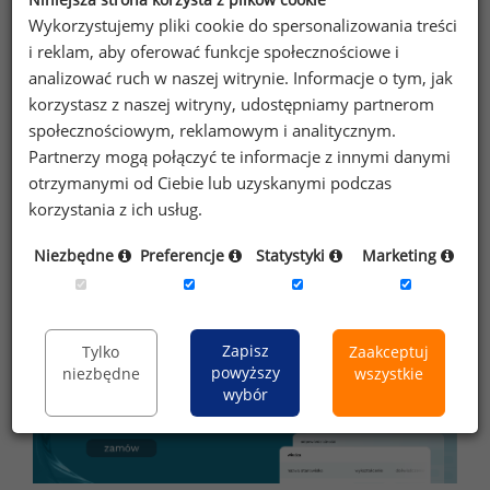
że zapoznałem się z treścią
informacji na
Wykorzystujemy pliki cookie do spersonalizowania treści
i reklam, aby oferować funkcje społecznościowe i
temat przetwarzania
.
analizować ruch w naszej witrynie. Informacje o tym, jak
Zapisz
korzystasz z naszej witryny, udostępniamy partnerom
społecznościowym, reklamowym i analitycznym.
Partnerzy mogą połączyć te informacje z innymi danymi
otrzymanymi od Ciebie lub uzyskanymi podczas
Przypominamy, że zgodnie z pkt 2.6 - 2.7
korzystania z ich usług.
regulaminu kopiowanie, przetwarzanie i
Niezbędne
Preferencje
Statystyki
Marketing
wykorzystywanie tekstów oraz danych portalu w
innych celach niż do użytku osobistego wymaga
pisemnej zgody redakcji.
Zapisz
Tylko
Zaakceptuj
powyższy
niezbędne
wszystkie
wybór