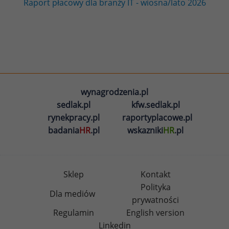
Raport płacowy dla branży IT - wiosna/lato 2026
wynagrodzenia.pl
sedlak.pl
kfw.sedlak.pl
rynekpracy.pl
raportyplacowe.pl
badania
HR
.pl
wskazniki
HR
.pl
Sklep
Kontakt
Polityka
Dla mediów
prywatności
Regulamin
English version
Linkedin