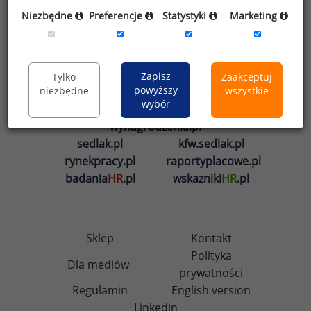
Oświadczam, że zapoznałem się z treścią
Niezbędne
Preferencje
Statystyki
Marketing
informacji na temat przetwarzania
.
Zapisz
Tylko
Zaakceptuj
Wyślij
powyższy
niezbędne
wszystkie
wybór
wynagrodzenia.pl
sedlak.pl
kfw.sedlak.pl
rynekpracy.pl
raportyplacowe.pl
badania
HR
.pl
wskazniki
HR
.pl
Sklep
Kontakt
Polityka
Dla mediów
prywatności
Regulamin
English version
Linkedin