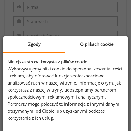
Zgody
O plikach cookie
Niniejsza strona korzysta z plików cookie
Wykorzystujemy pliki cookie do spersonalizowania treści
i reklam, aby oferować funkcje społecznościowe i
analizować ruch w naszej witrynie. Informacje o tym, jak
Oświadczam, że zapoznałem/zapoznałam się z
korzystasz z naszej witryny, udostępniamy partnerom
regulaminem.
społecznościowym, reklamowym i analitycznym.
Partnerzy mogą połączyć te informacje z innymi danymi
Wyrażam zgodę na przetwarzanie moich
otrzymanymi od Ciebie lub uzyskanymi podczas
danych osobowych zawartych w formularzu
korzystania z ich usług.
przez Sedlak
Sedlak sp. z o.o. sp. k. w celu
&
odpowiedzi na przesłane zapytanie.