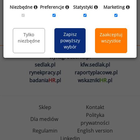
Oświadczam, że zapoznałem się z treścią
Niezbędne
Preferencje
Statystyki
Marketing
informacji na temat przetwarzania
.
Zapisz
Tylko
Zaakceptuj
Wyślij
powyższy
niezbędne
wszystkie
wybór
wynagrodzenia.pl
sedlak.pl
kfw.sedlak.pl
rynekpracy.pl
raportyplacowe.pl
badania
HR
.pl
wskazniki
HR
.pl
Sklep
Kontakt
Polityka
Dla mediów
prywatności
Regulamin
English version
Linkedin