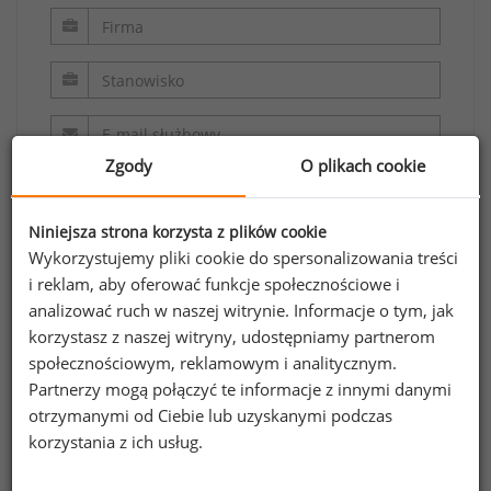
Zgody
O plikach cookie
Niniejsza strona korzysta z plików cookie
Wykorzystujemy pliki cookie do spersonalizowania treści
i reklam, aby oferować funkcje społecznościowe i
analizować ruch w naszej witrynie. Informacje o tym, jak
Oświadczam, że zapoznałem/zapoznałam się z
korzystasz z naszej witryny, udostępniamy partnerom
regulaminem.
społecznościowym, reklamowym i analitycznym.
Partnerzy mogą połączyć te informacje z innymi danymi
Wyrażam zgodę na przetwarzanie moich
otrzymanymi od Ciebie lub uzyskanymi podczas
danych osobowych zawartych w formularzu
korzystania z ich usług.
przez Sedlak
Sedlak sp. z o.o. sp. k. w celu
&
odpowiedzi na przesłane zapytanie.