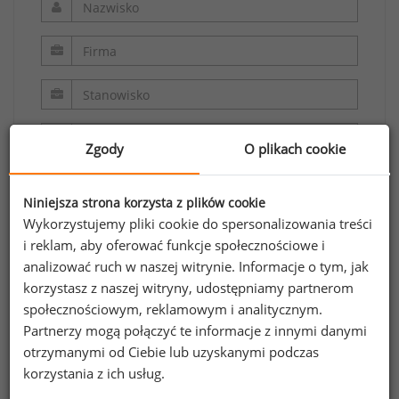
Zgody
O plikach cookie
Niniejsza strona korzysta z plików cookie
Wykorzystujemy pliki cookie do spersonalizowania treści
i reklam, aby oferować funkcje społecznościowe i
analizować ruch w naszej witrynie. Informacje o tym, jak
Oświadczam, że zapoznałem/zapoznałam się z
korzystasz z naszej witryny, udostępniamy partnerom
regulaminem.
społecznościowym, reklamowym i analitycznym.
Partnerzy mogą połączyć te informacje z innymi danymi
Wyrażam zgodę na przetwarzanie moich
otrzymanymi od Ciebie lub uzyskanymi podczas
danych osobowych zawartych w formularzu
korzystania z ich usług.
przez Sedlak
Sedlak sp. z o.o. sp. k. w celu
&