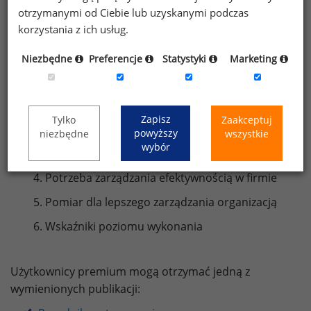
pracowników oraz firmy. Do przeprowadzenia
otrzymanymi od Ciebie lub uzyskanymi podczas
takiego pomiaru niezbędne są właściwie dobrane
korzystania z ich usług.
narzędzia.
Niezbędne
Preferencje
Statystyki
Marketing
Spis treści:
Cel: High Performance
Zapisz
Tylko
Zaakceptuj
Zarządzanie efektywnością
powyższy
niezbędne
wszystkie
wybór
Uwarunkowanie efektywności
Potrzeba zarządzania efektywnością w firmie
Pomiar dla lepszego zarządzania organizacją
Wskaźniki poziomu wykonania
Użytkownicy premium mogą otrzymać jedną z
wymienionych publikacji: