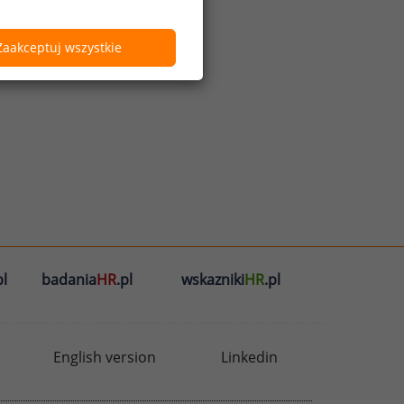
Zaakceptuj wszystkie
l
badania
HR
.pl
wskazniki
HR
.pl
English version
Linkedin