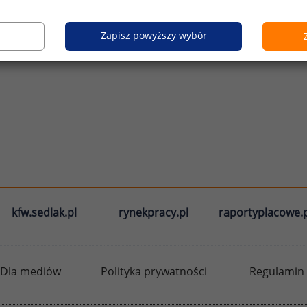
Zapisz powyższy wybór
kfw.sedlak.pl
rynekpracy.pl
raportyplacowe.p
Dla mediów
Polityka prywatności
Regulamin