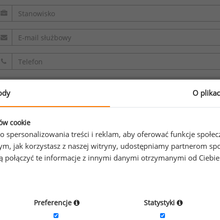
ody
O plika
Oświadczam, że zapoznałem/zapoznałam się z
regulaminem.
ków cookie
o spersonalizowania treści i reklam, aby oferować funkcje społe
Wyrażam zgodę na przetwarzanie moich danych osobowych z
o tym, jak korzystasz z naszej witryny, udostępniamy partnerom
sp. z o.o. sp. k. w celu odpowiedzi na przesłane zapytanie. O
gą połączyć te informacje z innymi danymi otrzymanymi od Ciebi
informacji na temat przetwarzania
.
Preferencje
Statystyki