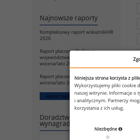
Najnowsze raporty
Kompleksowy raport wskaźnikiHR
2026
Raport płacowy dla firm z
województwa mazowieckiego -
Zg
wiosna/lato 2026
Raport płacowy dla dużych firm -
Niniejsza strona korzysta z pli
wiosna/lato 2026
Wykorzystujemy pliki cookie d
naszej witrynie. Informacje 
więcej raportów
i analitycznym. Partnerzy mo
korzystania z ich usług.
Doradztwo w zakresie
wynagradzania
Niezbędne