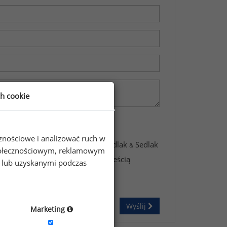
ch cookie
cznościowe i analizować ruch w
awartych w formularzu przez Sedlak
Sedlak
&
 społecznościowym, reklamowym
świadczam, że zapoznałem się z treścią
e lub uzyskanymi podczas
Wyślij
Marketing