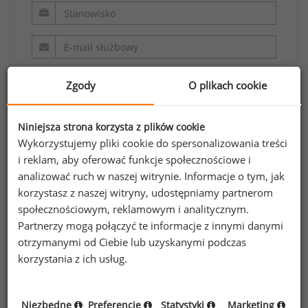
Zgody
O plikach cookie
Niniejsza strona korzysta z plików cookie
Wykorzystujemy pliki cookie do spersonalizowania treści
Oświadczam, że zapoznałem/zapoznałam się z
i reklam, aby oferować funkcje społecznościowe i
analizować ruch w naszej witrynie. Informacje o tym, jak
regulaminem.
korzystasz z naszej witryny, udostępniamy partnerom
społecznościowym, reklamowym i analitycznym.
Wyrażam zgodę na przetwarzanie moich
Partnerzy mogą połączyć te informacje z innymi danymi
danych osobowych zawartych w formularzu
otrzymanymi od Ciebie lub uzyskanymi podczas
przez Sedlak
Sedlak sp. z o.o. sp. k. w celu
&
korzystania z ich usług.
odpowiedzi na przesłane zapytanie.
Oświadczam, że zapoznałem się z treścią
informacji na temat przetwarzania
.
Niezbędne
Preferencje
Statystyki
Marketing