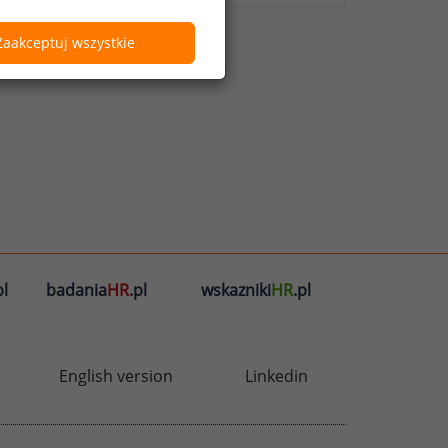
Zaakceptuj wszystkie
l
badania
HR
.pl
wskazniki
HR
.pl
English version
Linkedin