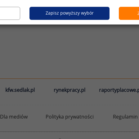
Zapisz powyższy wybór
kfw.sedlak.pl
rynekpracy.pl
raportyplacowe.p
Dla mediów
Polityka prywatności
Regulamin