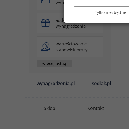
wynagradzania
Tylko niezbędne
audyt systemu
wynagradzania
wartościowanie
stanowisk pracy
więcej usług
wynagrodzenia.pl
sedlak.pl
Sklep
Kontakt