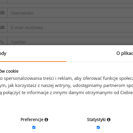
ody
O plika
ków cookie
Oświadczam, że zapoznałem/zapoznałam się z
regulaminem.
o spersonalizowania treści i reklam, aby oferować funkcje społe
o tym, jak korzystasz z naszej witryny, udostępniamy partnerom
Wyrażam zgodę na przetwarzanie moich danych osobowych z
gą połączyć te informacje z innymi danymi otrzymanymi od Ciebi
sp. z o.o. sp. k. w celu odpowiedzi na przesłane zapytanie. O
informacji na temat przetwarzania
.
Preferencje
Statystyki