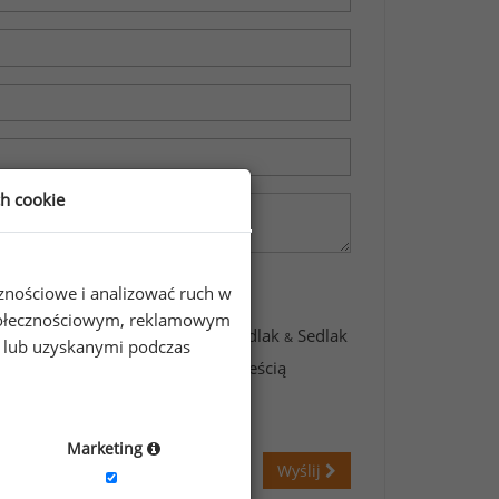
ch cookie
cznościowe i analizować ruch w
 społecznościowym, reklamowym
awartych w formularzu przez Sedlak
Sedlak
&
e lub uzyskanymi podczas
świadczam, że zapoznałem się z treścią
Marketing
Wyślij