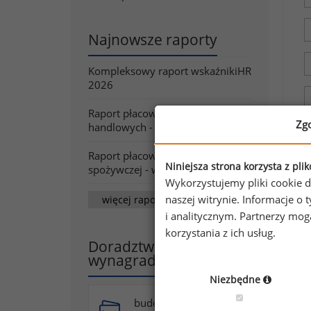
Najnowsze raporty
Kompleksowy raport wskaźnikiHR
2026
Raport płacowy dla firm
Zg
handlowych - wiosna/lato 2026
Raport płacowy dla branży
Niniejsza strona korzysta z pli
spożywczej - wiosna/lato 2026
Wykorzystujemy pliki cookie d
naszej witrynie. Informacje 
więcej raportów
i analitycznym. Partnerzy mo
korzystania z ich usług.
Doradztwo w zakresie
wynagradzania
Niezbędne
budowa systemu