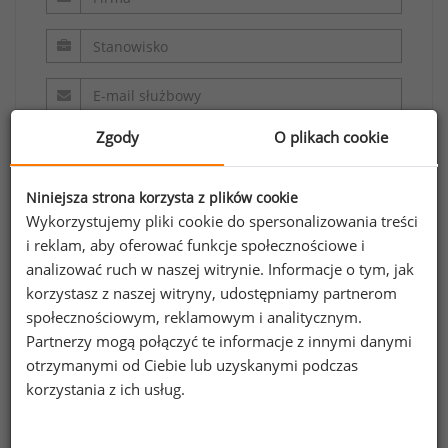
Zgody
O plikach cookie
Niniejsza strona korzysta z plików cookie
Wykorzystujemy pliki cookie do spersonalizowania treści
i reklam, aby oferować funkcje społecznościowe i
Oświadczam, że zapoznałem/zapoznałam się z
analizować ruch w naszej witrynie. Informacje o tym, jak
regulaminem.
korzystasz z naszej witryny, udostępniamy partnerom
społecznościowym, reklamowym i analitycznym.
Wyrażam zgodę na przetwarzanie moich
Partnerzy mogą połączyć te informacje z innymi danymi
danych osobowych zawartych w formularzu
otrzymanymi od Ciebie lub uzyskanymi podczas
przez Sedlak
Sedlak sp. z o.o. sp. k. w celu
korzystania z ich usług.
&
odpowiedzi na przesłane zapytanie.
Oświadczam, że zapoznałem się z treścią