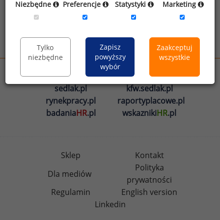
Niezbędne
Preferencje
Statystyki
Marketing
informacji na temat przetwarzania
.
Wyślij
Zapisz
Tylko
Zaakceptuj
powyższy
niezbędne
wszystkie
wybór
wynagrodzenia.pl
sedlak.pl
kfw.sedlak.pl
rynekpracy.pl
raportyplacowe.pl
badania
HR
.pl
wskazniki
HR
.pl
Sklep
Kontakt
Polityka
Dla mediów
prywatności
Regulamin
English version
Linkedin