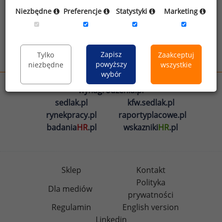
Oświadczam, że zapoznałem się z treścią
Niezbędne
Preferencje
Statystyki
Marketing
informacji na temat przetwarzania
.
Zapisz
Tylko
Zaakceptuj
Wyślij
powyższy
niezbędne
wszystkie
wybór
wynagrodzenia.pl
sedlak.pl
kfw.sedlak.pl
rynekpracy.pl
raportyplacowe.pl
badania
HR
.pl
wskazniki
HR
.pl
Sklep
Kontakt
Polityka
Dla mediów
prywatności
Regulamin
English version
Linkedin