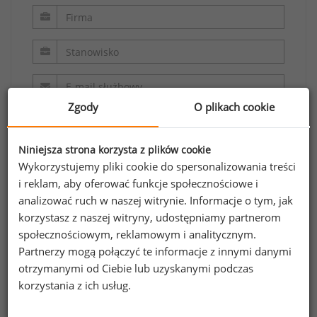
Zgody
O plikach cookie
Niniejsza strona korzysta z plików cookie
Wykorzystujemy pliki cookie do spersonalizowania treści
i reklam, aby oferować funkcje społecznościowe i
analizować ruch w naszej witrynie. Informacje o tym, jak
Oświadczam, że zapoznałem/zapoznałam się z
korzystasz z naszej witryny, udostępniamy partnerom
regulaminem.
społecznościowym, reklamowym i analitycznym.
Partnerzy mogą połączyć te informacje z innymi danymi
Wyrażam zgodę na przetwarzanie moich
otrzymanymi od Ciebie lub uzyskanymi podczas
danych osobowych zawartych w formularzu
korzystania z ich usług.
przez Sedlak
Sedlak sp. z o.o. sp. k. w celu
&
odpowiedzi na przesłane zapytanie.