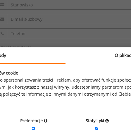
ody
O plika
Oświadczam, że zapoznałem/zapoznałam się z
regulaminem.
ków cookie
o spersonalizowania treści i reklam, aby oferować funkcje społe
Wyrażam zgodę na przetwarzanie moich danych osobowych z
o tym, jak korzystasz z naszej witryny, udostępniamy partnerom
sp. z o.o. sp. k. w celu odpowiedzi na przesłane zapytanie. O
gą połączyć te informacje z innymi danymi otrzymanymi od Ciebi
informacji na temat przetwarzania
.
Preferencje
Statystyki