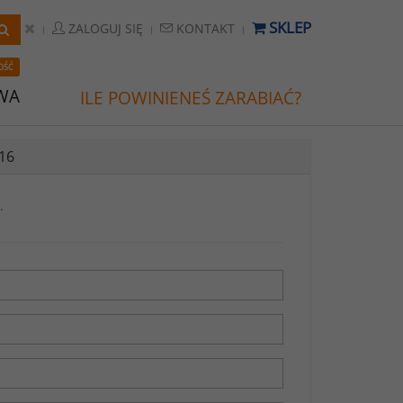
SKLEP
ZALOGUJ SIĘ
KONTAKT
OŚĆ
WA
ILE POWINIENEŚ ZARABIAĆ?
16
.