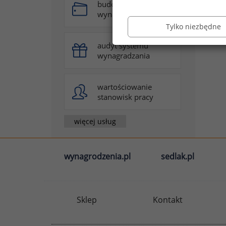
budowa systemu
wynagradzania
Tylko niezbędne
audyt systemu
wynagradzania
wartościowanie
stanowisk pracy
więcej usług
wynagrodzenia.pl
sedlak.pl
Sklep
Kontakt