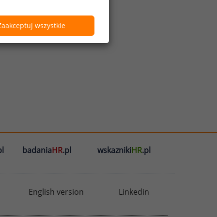
Zaakceptuj wszystkie
l
badania
HR
.pl
wskazniki
HR
.pl
English version
Linkedin