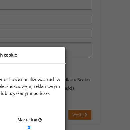
ch cookie
cznościowe i analizować ruch w
awartych w formularzu przez Sedlak
Sedlak
&
 społecznościowym, reklamowym
świadczam, że zapoznałem się z treścią
e lub uzyskanymi podczas
Wyślij
Marketing