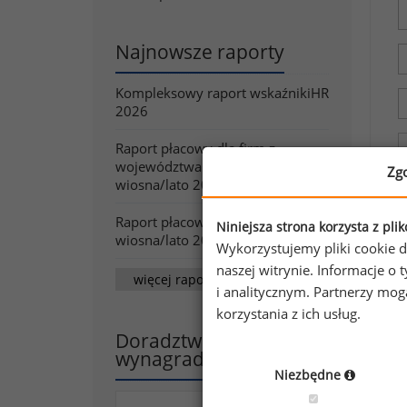
Najnowsze raporty
Kompleksowy raport wskaźnikiHR
2026
Raport płacowy dla firm z
województwa mazowieckiego -
Zg
wiosna/lato 2026
Raport płacowy dla dużych firm -
Niniejsza strona korzysta z pli
wiosna/lato 2026
Wykorzystujemy pliki cookie d
naszej witrynie. Informacje 
więcej raportów
i analitycznym. Partnerzy mo
korzystania z ich usług.
Doradztwo w zakresie
wynagradzania
Niezbędne