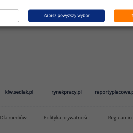
Zapisz powyższy wybór
kfw.sedlak.pl
rynekpracy.pl
raportyplacowe.p
Dla mediów
Polityka prywatności
Regulamin