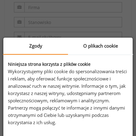
Zgody
O plikach cookie
Niniejsza strona korzysta z plików cookie
Wykorzystujemy pliki cookie do spersonalizowania treści
i reklam, aby oferować funkcje społecznościowe i
analizować ruch w naszej witrynie. Informacje o tym, jak
Oświadczam, że zapoznałem/zapoznałam się z
korzystasz z naszej witryny, udostępniamy partnerom
regulaminem.
społecznościowym, reklamowym i analitycznym.
Partnerzy mogą połączyć te informacje z innymi danymi
Wyrażam zgodę na przetwarzanie moich
otrzymanymi od Ciebie lub uzyskanymi podczas
danych osobowych zawartych w formularzu
korzystania z ich usług.
przez Sedlak
Sedlak sp. z o.o. sp. k. w celu
&
odpowiedzi na przesłane zapytanie.