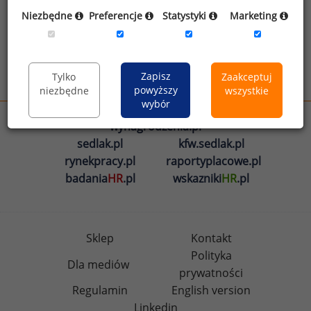
Oświadczam, że zapoznałem się z treścią
Niezbędne
Preferencje
Statystyki
Marketing
informacji na temat przetwarzania
.
Zapisz
Tylko
Zaakceptuj
Wyślij
powyższy
niezbędne
wszystkie
wybór
wynagrodzenia.pl
sedlak.pl
kfw.sedlak.pl
rynekpracy.pl
raportyplacowe.pl
badania
HR
.pl
wskazniki
HR
.pl
Sklep
Kontakt
Polityka
Dla mediów
prywatności
Regulamin
English version
Linkedin