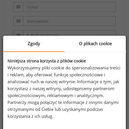
Zgody
O plikach cookie
Niniejsza strona korzysta z plików cookie
Wykorzystujemy pliki cookie do spersonalizowania treści
i reklam, aby oferować funkcje społecznościowe i
analizować ruch w naszej witrynie. Informacje o tym, jak
Oświadczam, że zapoznałem/zapoznałam się z
korzystasz z naszej witryny, udostępniamy partnerom
regulaminem.
społecznościowym, reklamowym i analitycznym.
Partnerzy mogą połączyć te informacje z innymi danymi
Wyrażam zgodę na przetwarzanie moich
otrzymanymi od Ciebie lub uzyskanymi podczas
danych osobowych zawartych w formularzu
korzystania z ich usług.
przez Sedlak
Sedlak sp. z o.o. sp. k. w celu
&
odpowiedzi na przesłane zapytanie.