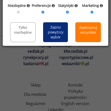
Oświadczam, że zapoznałem się z treścią
Niezbędne
Preferencje
Statystyki
Marketing
informacji na temat przetwarzania
.
Zapisz
Tylko
Zaakceptuj
Wyślij
powyższy
niezbędne
wszystkie
wybór
wynagrodzenia.pl
sedlak.pl
kfw.sedlak.pl
rynekpracy.pl
raportyplacowe.pl
badania
HR
.pl
wskazniki
HR
.pl
Sklep
Kontakt
Polityka
Dla mediów
prywatności
Regulamin
English version
Linkedin