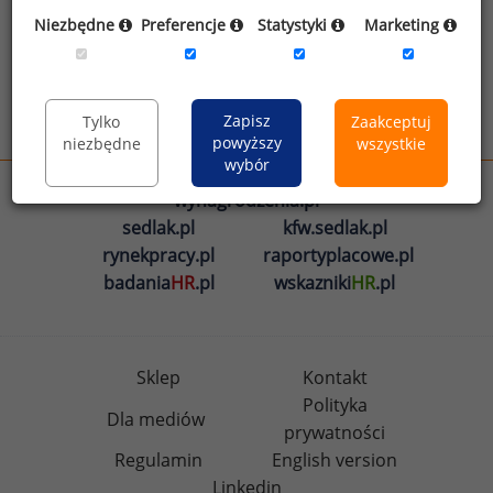
Oświadczam, że zapoznałem się z treścią
Niezbędne
Preferencje
Statystyki
Marketing
informacji na temat przetwarzania
.
Zapisz
Tylko
Zaakceptuj
Wyślij
powyższy
niezbędne
wszystkie
wybór
wynagrodzenia.pl
sedlak.pl
kfw.sedlak.pl
rynekpracy.pl
raportyplacowe.pl
badania
HR
.pl
wskazniki
HR
.pl
Sklep
Kontakt
Polityka
Dla mediów
prywatności
Regulamin
English version
Linkedin