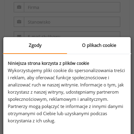
Zgody
O plikach cookie
Niniejsza strona korzysta z plików cookie
Wykorzystujemy pliki cookie do spersonalizowania treści
i reklam, aby oferować funkcje społecznościowe i
analizować ruch w naszej witrynie. Informacje o tym, jak
Oświadczam, że zapoznałem/zapoznałam się z
korzystasz z naszej witryny, udostępniamy partnerom
regulaminem.
społecznościowym, reklamowym i analitycznym.
Partnerzy mogą połączyć te informacje z innymi danymi
Wyrażam zgodę na przetwarzanie moich
otrzymanymi od Ciebie lub uzyskanymi podczas
danych osobowych zawartych w formularzu
korzystania z ich usług.
przez Sedlak
Sedlak sp. z o.o. sp. k. w celu
&
odpowiedzi na przesłane zapytanie.