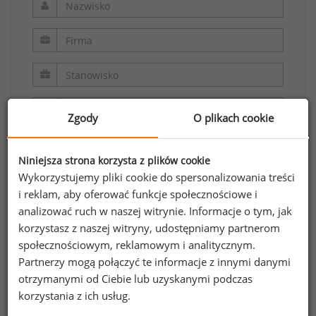
Zgody
O plikach cookie
Niniejsza strona korzysta z plików cookie
Wykorzystujemy pliki cookie do spersonalizowania treści
i reklam, aby oferować funkcje społecznościowe i
analizować ruch w naszej witrynie. Informacje o tym, jak
Oświadczam, że zapoznałem/zapoznałam się z
korzystasz z naszej witryny, udostępniamy partnerom
regulaminem.
społecznościowym, reklamowym i analitycznym.
Partnerzy mogą połączyć te informacje z innymi danymi
Wyrażam zgodę na przetwarzanie moich
otrzymanymi od Ciebie lub uzyskanymi podczas
danych osobowych zawartych w formularzu
korzystania z ich usług.
przez Sedlak
Sedlak sp. z o.o. sp. k. w celu
&