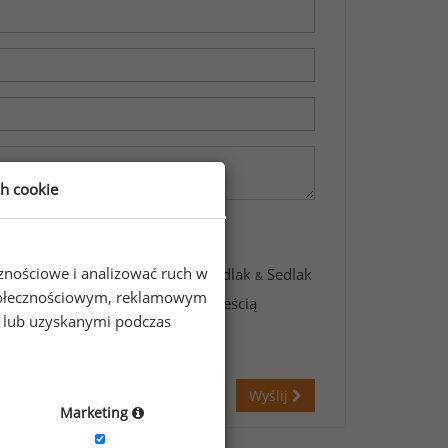
ch cookie
cznościowe i analizować ruch w
awartych w formularzu przez Sedlak
Sedlak
&
 społecznościowym, reklamowym
świadczam, że zapoznałem się z treścią
e lub uzyskanymi podczas
Wyślij
Marketing