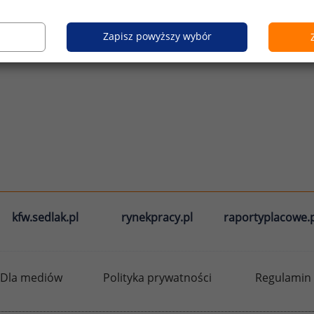
Zapisz powyższy wybór
kfw.sedlak.pl
rynekpracy.pl
raportyplacowe.p
Dla mediów
Polityka prywatności
Regulamin