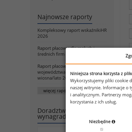
Najnowsze raporty
Kompleksowy raport wskaźnikiHR
2026
Raport płacowy dla małych i
średnich firm - wiosna/lato 2026
Zg
Raport płacowy dla firm z
województwa małopolskiego -
Niniejsza strona korzysta z pli
wiosna/lato 2026
Wykorzystujemy pliki cookie d
naszej witrynie. Informacje 
więcej raportów
i analitycznym. Partnerzy mo
korzystania z ich usług.
Doradztwo w zakresie
wynagradzania
Niezbędne