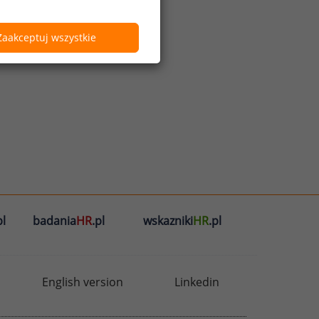
Zaakceptuj wszystkie
l
badania
HR
.pl
wskazniki
HR
.pl
English version
Linkedin