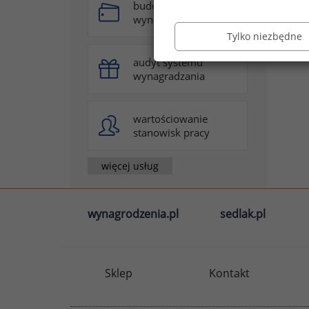
budowa systemu
wynagradzania
Tylko niezbędne
audyt systemu
wynagradzania
wartościowanie
stanowisk pracy
więcej usług
wynagrodzenia.pl
sedlak.pl
Sklep
Kontakt