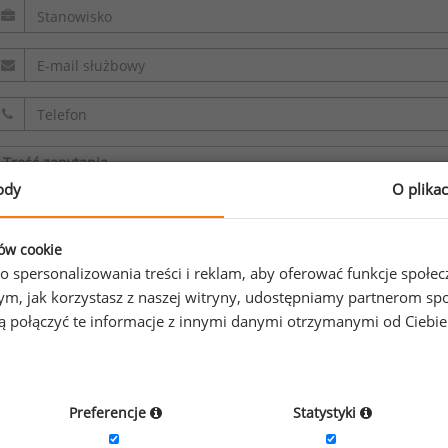
ody
O plika
Oświadczam, że zapoznałem/zapoznałam się z
regulaminem.
ków cookie
o spersonalizowania treści i reklam, aby oferować funkcje społe
Wyrażam zgodę na przetwarzanie moich danych osobowych z
o tym, jak korzystasz z naszej witryny, udostępniamy partnerom
sp. z o.o. sp. k. w celu odpowiedzi na przesłane zapytanie. O
gą połączyć te informacje z innymi danymi otrzymanymi od Ciebi
informacji na temat przetwarzania
.
Preferencje
Statystyki