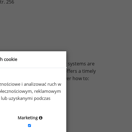
r. 256
ch cookie
ns in variable pay. Variable pay systems are
ms. Now a recognized expert offers a timely
ve options. Readers will discover how to:
cznościowe i analizować ruch w
 społecznościowym, reklamowym
e lub uzyskanymi podczas
lar needs
ay plans
Marketing