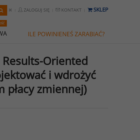
SKLEP
ZALOGUJ SIĘ
KONTAKT
OŚĆ
WA
ILE POWINIENEŚ ZARABIAĆ?
 Results-Oriented
ojektować i wdrożyć
m płacy zmiennej)