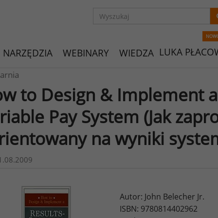
NOW
LUKA PŁACO
NARZĘDZIA
WEBINARY
WIEDZA
arnia
w to Design & Implement a
riable Pay System (Jak zapr
rientowany na wyniki syste
1.08.2009
Autor: John Belecher Jr.
ISBN: 9780814402962