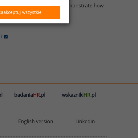
, examples, and graphs that demonstrate how
Zaakceptuj wszystkie
i
l
badania
HR
.pl
wskazniki
HR
.pl
English version
Linkedin