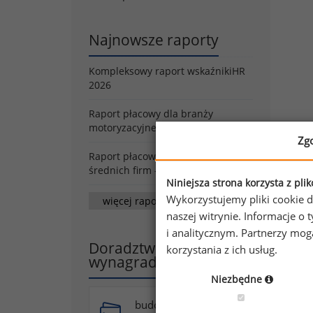
Najnowsze raporty
Kompleksowy raport wskaźnikiHR
2026
Raport płacowy dla branży
motoryzacyjnej - wiosna/lato 2026
Zg
A pr
Raport płacowy dla małych i
wide
średnich firm - wiosna/lato 2026
Niniejsza strona korzysta z pli
exam
Wykorzystujemy pliki cookie d
więcej raportów
naszej witrynie. Informacje 
• ga
i analitycznym. Partnerzy mo
• cr
Doradztwo w zakresie
korzystania z ich usług.
• ev
wynagradzania
• o
Niezbędne
• i
budowa systemu