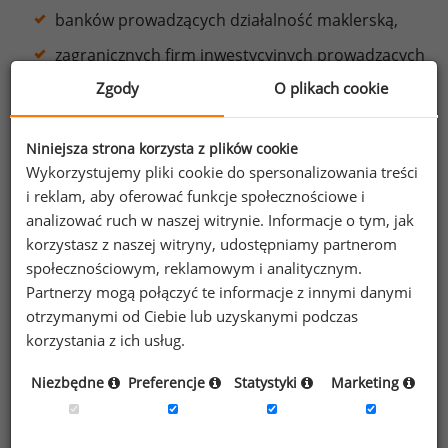
banków prowadzących działalność maklerską,
zagranicznych firm inwestycyjnych prowadzących
działalność maklerską w Polsce.
Zgody
O plikach cookie
Niniejsza strona korzysta z plików cookie
Wykorzystujemy pliki cookie do spersonalizowania treści
PRZEBIEG PROJEKTU
i reklam, aby oferować funkcje społecznościowe i
W ramach projektu dokonamy przeglądu polityki
analizować ruch w naszej witrynie. Informacje o tym, jak
wynagrodzeń, pod kątem zmian, jakie wprowadzają
korzystasz z naszej witryny, udostępniamy partnerom
powyższe uchwały. W oparciu o wewnętrzne
społecznościowym, reklamowym i analitycznym.
regulaminy, opisy stanowisk pracy zidentyfikujemy
Partnerzy mogą połączyć te informacje z innymi danymi
otrzymanymi od Ciebie lub uzyskanymi podczas
kluczowe stanowiska.
korzystania z ich usług.
Kolejne etapy projektu obejmują:
Niezbędne
Preferencje
Statystyki
Marketing
analizę dostosowania polityki wynagrodzeń
do zaleceń Uchwał KNF,