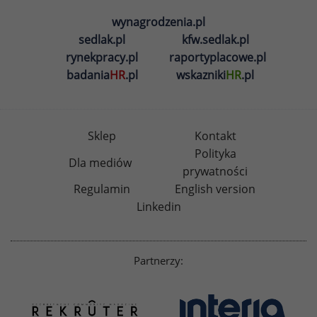
wynagrodzenia.pl
sedlak.pl
kfw.sedlak.pl
rynekpracy.pl
raportyplacowe.pl
badania
HR
.pl
wskazniki
HR
.pl
Sklep
Kontakt
Polityka
Dla mediów
prywatności
Regulamin
English version
Linkedin
Partnerzy: