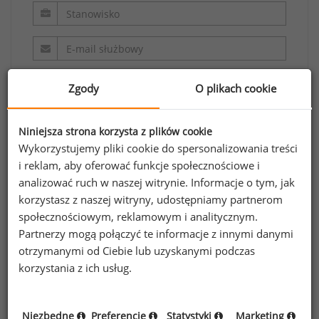
Zgody
O plikach cookie
Niniejsza strona korzysta z plików cookie
Wykorzystujemy pliki cookie do spersonalizowania treści
Oświadczam, że zapoznałem/zapoznałam się z
i reklam, aby oferować funkcje społecznościowe i
analizować ruch w naszej witrynie. Informacje o tym, jak
regulaminem.
korzystasz z naszej witryny, udostępniamy partnerom
społecznościowym, reklamowym i analitycznym.
Wyrażam zgodę na przetwarzanie moich
Partnerzy mogą połączyć te informacje z innymi danymi
danych osobowych zawartych w formularzu
otrzymanymi od Ciebie lub uzyskanymi podczas
przez Sedlak
Sedlak sp. z o.o. sp. k. w celu
&
korzystania z ich usług.
odpowiedzi na przesłane zapytanie.
Oświadczam, że zapoznałem się z treścią
informacji na temat przetwarzania
.
Niezbędne
Preferencje
Statystyki
Marketing